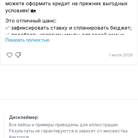
можете оформить кредит на прежних выгодных
условиях! 🏡
Это отличный шанс:
✅ зафиксировать ставку и спланировать бюджет;
✅ подобрать квартиру мечты для своей семьи;
Показать полностью
✅ воспользоваться господдержкой, пока условия
не изменились.
1 июля 2026
А если хотите, помогу подобрать варианты
квартир под семейную ипотеку — напишите,
какие параметры для вас важны. 💬
WhatsApp +79173619751
Max +79173619751
Дисклеймер:
Все кейсы и примеры приведены для иллюстрации.
Результаты не гарантируются и зависят от множества
факторов.