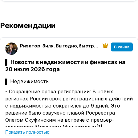
Рекомендации
Риэлтор. Зиля. Выгодно,быстро, безопасно!
В канал
▌ Новости в недвижимости и финансах на
20 июля 2026 года
▌ Недвижимость
- Сокращение срока регистрации: В новых
регионах России срок регистрационных действий
с недвижимостью сократился до 9 дней. Это
решение было озвучено главой Росреестра
Олегом Скуфинским на встрече с премьер-
министром Михаилом Мишустиным[1].
Показать полностью
- Скрытие объектов на кадастровой карте: