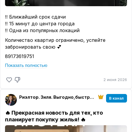
‼️ Ближайший срок сдачи
‼️ 15 минут до центра города
‼️ Одна из популярных локаций
Количество квартир ограничено, успейте
забронировать свою 💕
89173619751
https://m-x.su/kvartirabistro
Показать полностью
2 июня 2026
Риэлтор. Зиля. Выгодно,быстро, безопасно!
В канал
🔥 Прекрасная новость для тех, кто
планирует покупку жилья! 🔥