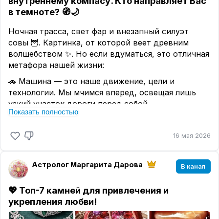
внутреннему компасу. Кто направляет Вас
в темноте?
🧭🌙
Ночная трасса, свет фар и внезапный силуэт
совы 🦉. Картинка, от которой веет древним
волшебством ✨. Но если вдуматься, это отличная
метафора нашей жизни:
🚗 Машина — это наше движение, цели и
технологии. Мы мчимся вперед, освещая лишь
узкий участок дороги перед собой.
Показать полностью
🌑 Ночь — это неопределенность будущего, в
которой нам часто приходится принимать
16 мая 2026
решения.
🦉 Сова — это символ мудрости, интуиции и
скрытого знания. Она видит в темноте то, что
Астролог Маргарита Дарова
В канал
скрыто от фар.
Магия происходит тогда, когда мы перестаем
💖
Топ-7 камней для привлечения и
полагаться только на холодный расчет и
укрепления любви!
начинаем доверять своему внутреннему