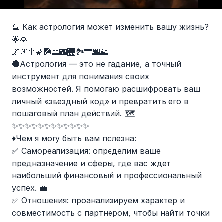
🔮 Как астрология может изменить вашу жизнь?
🌟🙏
🌌🎆🎇🌠🎑🌅🌃🌉🏞️🌁🌆🌄
🔴Астрология — это не гадание, а точный
инструмент для понимания своих
возможностей. Я помогаю расшифровать ваш
личный «звездный код» и превратить его в
пошаговый план действий. 🗺️
✨✨✨✨✨✨✨✨✨✨✨✨
♦️Чем я могу быть вам полезна:
✅ Самореализация: определим ваше
предназначение и сферы, где вас ждет
наибольший финансовый и профессиональный
успех. 💼
✅ Отношения: проанализируем характер и
совместимость с партнером, чтобы найти точки