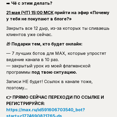
➡️
Чё с этим делать?
21 мая (ЧТ) 15:00 МСК
прийти на эфир «Почему
у тебя не покупают в блоге?»
Закрыть все 12 дыр, из-за которых ты сливаешь
клиентов уже сейчас.
🎁
Подарки тем, кто будет онлайн:
— 7 лучших ботов для MAX, которые упростят
ведение канала в 10 раз.
— закрытый урок из моей флагманской
программы
под твою ситуацию.
Записи НЕ будет! Ссылок в канале тоже,
поэтому...
👉 ПРЯМО СЕЙЧАС ПЕРЕХОДИ ПО ССЫЛКЕ И
РЕГИСТРИРУЙСЯ:
https://max.ru/id591606703540_bot?
start=c1774690821765-ds