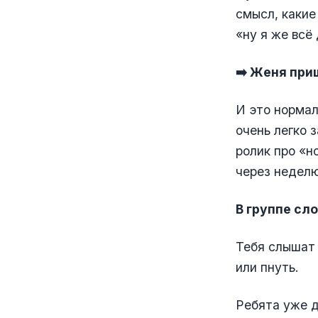
смысл, какие
«ну я же всё
➡️ Женя при
И это нормал
очень легко 
ролик про «н
через неделю
В группе сл
Тебя слышат 
или пнуть.
Ребята уже д