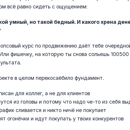
том всё равно сидеть с ощущением:
кой умный, но такой бедный. И какого хрена ден
?
опсовый курс по продвижению даёт тебе очередно
Или фишечку, на которую ты снова сольешь 100500 
ультата.
роекте в целом перекосаёбило фундамент.
исан для коллег, а не для клиентов
тся из головы и потому что надо че-то из себя вы
рафик сливается и никто ничё не покупает
т огонёчки и идут покупать у твоих конкурентов