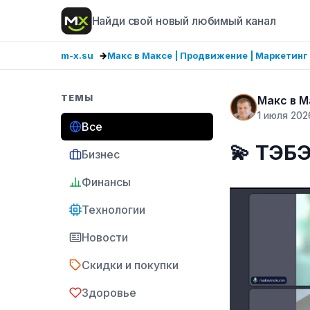
Найди свой новый любимый канал
m-x.su
Макс в Максе | Продвижение | Маркетинг
ТЕМЫ
Макс в М
1 июля 202
Все
‍💫 ТЭБ
Бизнес
Финансы
Технологии
Новости
Скидки и покупки
Здоровье