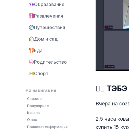
Образование
Развлечения
Путешествия
Дом и сад
Еда
Родительство
Спорт
😵‍💫 ТЭ
MX НАВИГАЦИЯ
Свежее
Вчера на соз
Популярное
Каналы
2,5 часа ков
О нас
купить 15 ку
Правовая информация