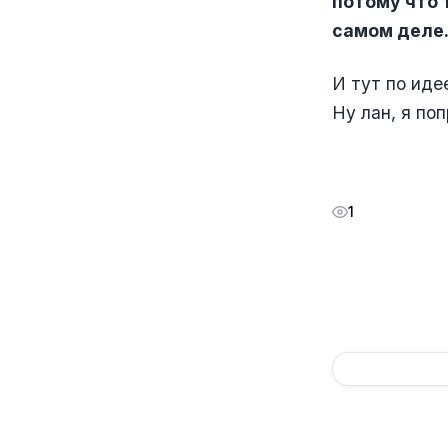
потому что 
самом деле
И тут по иде
Ну лан, я по
1