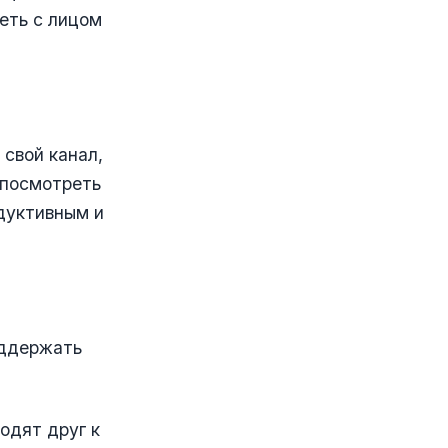
деть с лицом
 свой канал,
 посмотреть
дуктивным и
оддержать
одят друг к