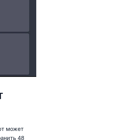
Т
ерт может
ранить 48