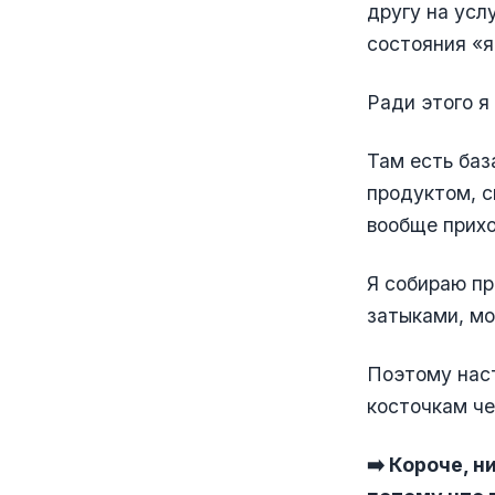
другу на усл
состояния «я
Ради этого я
Там есть баз
продуктом, с
вообще прих
Я собираю пр
затыками, мо
Поэтому наст
косточкам че
➡️ Короче, н