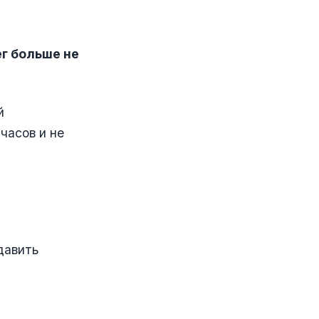
ег больше не
й
часов и не
давить