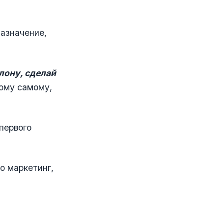
назначение,
лону, сделай
ому самому,
первого
о маркетинг,