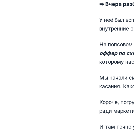
➡️ Вчера ра
У неё был во
внутренние о
На попсовом 
оффер по схе
которому нас
Мы начали см
касания. Како
Короче, погр
ради маркети
И там точно 