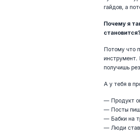
гайдов, а по
Почему я та
становится
Потому что п
инструмент. 
получишь рез
А у тебя в п
— Продукт оп
— Посты пишу
— Бабки на т
— Люди ставя