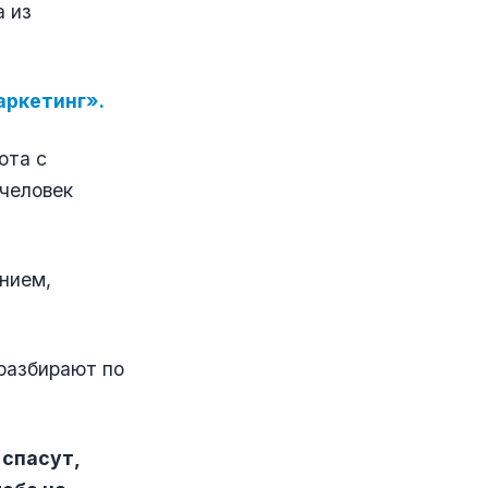
а из
аркетинг».
ота с
 человек
нием,
 разбирают по
 спасут,