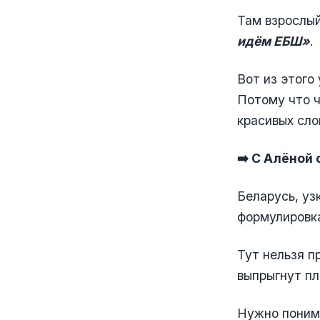
Там взрослый
идём ЕБШ»
.
Вот из этого
Потому что ч
красивых сло
➡️ С Алёной
Беларусь, уз
формулировк
Тут нельзя п
выпрыгнут п
Нужно понима