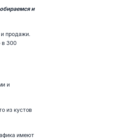
собираемся и
 и продажи.
 в 300
ми и
то из кустов
рафика имеют