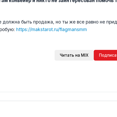
там конвейер и никто не заинтересован помочь 
.
е должна быть продажа, но ты же все равно не прид
пробую:
https://makstarot.ru/flagmansmm
Читать на MIX
Подписа