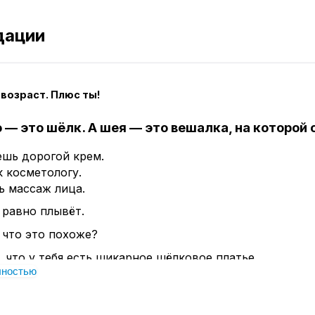
дации
возраст. Плюс ты!
 — это шёлк. А шея — это вешалка, на которой 
ешь дорогой крем.
 косметологу.
ь массаж лица.
 равно плывёт.
 что это похоже?
 что у тебя есть шикарное шёлковое платье.
лностью
ань. Красивый фасон.
ешь его на перекошенную, сломанную вешалку.
оманы. Крючок погнут. Штанга шатается.