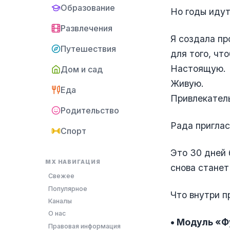
Образование
Но годы идут
Развлечения
Я создала пр
Путешествия
для того, чт
Настоящую.
Дом и сад
Живую.
Еда
Привлекател
Родительство
Рада приглас
Спорт
Это 30 дней 
MX НАВИГАЦИЯ
снова стане
Свежее
Популярное
Что внутри 
Каналы
О нас
• Модуль «
Правовая информация