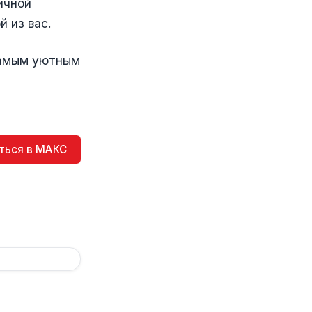
ичной
 из вас.
 самым уютным
ться в МАКС