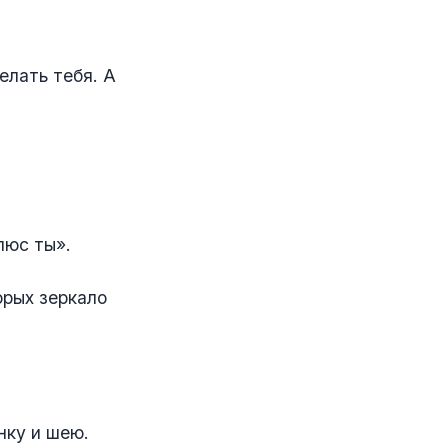
елать тебя. А
люс ты».
орых зеркало
нку и шею.