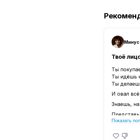
Рекомен
Минус 
Твоё лицо
Ты покупа
Ты идёшь к
Ты делаеш
И овал всё
Знаешь, на
Представь,
Показать по
Дорогая тк
И ты веша
Плечики сл