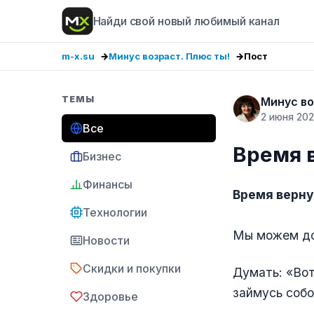
Найди свой новый любимый канал
m-x.su
Минус возраст. Плюс ты!
Пост
ТЕМЫ
Минус во
2 июня 20
Все
Время 
Бизнес
Финансы
Время верну
Технологии
Мы можем до
Новости
Скидки и покупки
Думать: «Вот
займусь собо
Здоровье