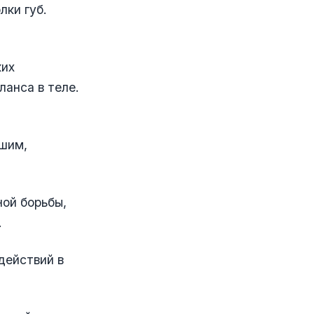
лки губ.
ких
ланса в теле.
вшим,
ой борьбы,
.
действий в