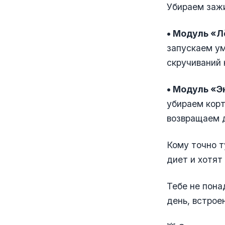
Убираем зажи
• Модуль «Л
запускаем ум
скручиваний 
• Модуль «Э
убираем корт
возвращаем д
Кому точно т
диет и хотят
Тебе не пона
день, встрое