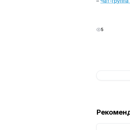
–
Чат-группа
5
Рекомен