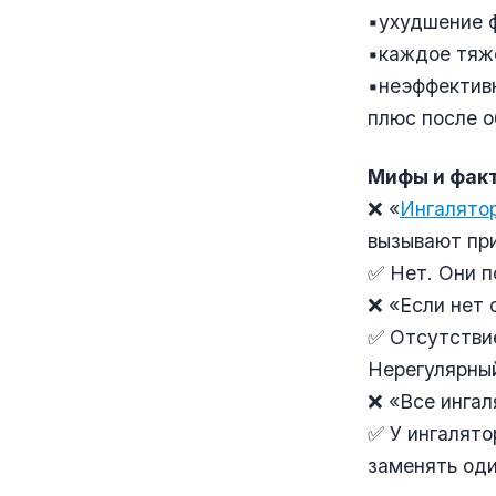
▪️ухудшение 
▪️каждое тяж
▪️неэффектив
плюс после о
Мифы и фак
❌ «
Ингалято
вызывают пр
✅ Нет. Они п
❌ «Если нет
✅ Отсутствие
Нерегулярны
❌ «Все ингал
✅ У ингалято
заменять оди