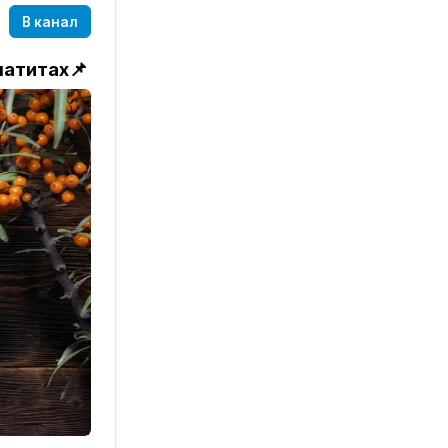
В канал
матитах
📌