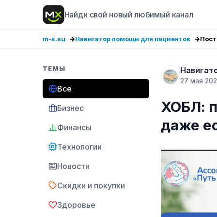
Найди свой новый любимый канал
m-x.su
Навигатор помощи для пациентов
Пост
ТЕМЫ
Навигат
27 мая 20
Все
ХОБЛ: 
Бизнес
даже е
Финансы
Технологии
Новости
Скидки и покупки
Здоровье