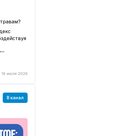
 травам?
декс
оздействуя
ак
ледует
дают
19 июля 2026
 имеют
тся строго
В канал
мендации
меньшить
льный
тельность к