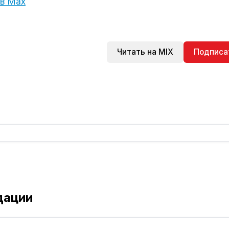
 в Max
Читать на MIX
Подписа
дации