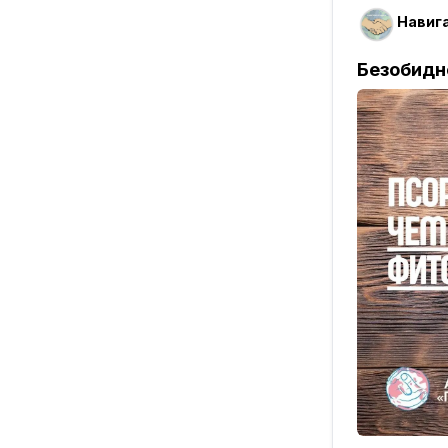
Навиг
Безобидн