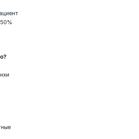
пациент
о 50%
ко?
онхи
тные