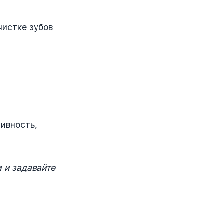
чистке зубов
ивность,
 и задавайте