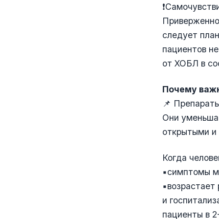
❗Самочувстви
Приверженнос
следует план
пациентов н
от ХОБЛ в со
Почему важн
📌 Препараты
Они уменьша
открытыми и 
Когда челове
▪️симптомы м
▪️возрастает
и госпитализ
пациенты в 2