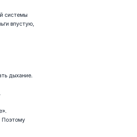
ой системы
ньги впустую,
ать дыхание.
.
е».
. Поэтому