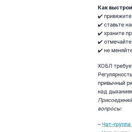
Как выстрои
✔️ привяжите
✔️ ставьте н
✔️ храните п
✔️ отмечайте
✔️ не меняйт
ХОБЛ требует
Регулярность
привычный р
над дыхание
Присоединяйт
вопросы:
–
Чат-группа