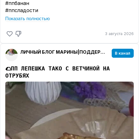
#ппбанан
📊
КБЖУ 1 порции жульена:
367 Ккал 33.53/18.26/17
#ппсладости
Ингредиенты:
Показать полностью
🟢Куриное филе 70 гр;
🟢Шампиньоны 50 гр;
3 августа 2026
🟢Сыр Сулугуни 20 гр;
🟢Лаваш армянский 30 гр;
Для заливки:
ЛИЧНЫЙ БЛОГ МАРИНЫ|ПОДДЕРЖКА В ПОХУДЕНИИ
В канал
🟢Яйцо 1 шт;
🟢Сливки 10% 50 мл.;
🌮
ПП ЛЕПЕШКА ТАКО С ВЕТЧИНОЙ НА
🟢Сушёный чеснок по вкусу;
ОТРУБЯХ
🟢Перец чёрный молотый по вкусу;🟢Соль по
вкусу;
4️⃣ПЕРЕКУС:
🍚
ТВОРОЖНЫЙ МУСС
📊
КБЖУ перекуса:
116 Ккал 9/5.2/7.75
Ингредиенты:
🟢Творог мягкий 5% 100 гр;