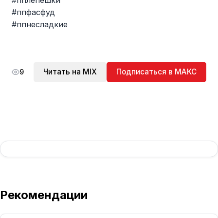
#пплепешки
#ппфасфуд
#ппнесладкие
Читать на MIX
Подписаться в МАКС
9
Рекомендации