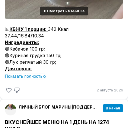
Смотреть в МАКСе
📊
КБЖУ 1 порции:
342 Ккал
37.44/16.84/10.34
Ингредиенты:
🟢Кабачок 100 гр;
🟢Куриная грудка 150 гр;
🟢Лук репчатый 30 гр;
Для соуса:
🟢Сливки 10% 70 гр;
Показать полностью
🟢Сыр Сулугуни 30 гр;
На гарнир:
2 августа 2026
🟢Спагетти "Макфа" 30 гр;
Для основы я беру куриную грудку, кабачок и
ЛИЧНЫЙ БЛОГ МАРИНЫ|ПОДДЕРЖКА В ПОХУДЕНИИ
В канал
немного лука. Отправляю всё в блендер,
добавляю соль, сушеный чеснок, паприку и
ВКУСНЕЙШЕЕ МЕНЮ НА 1 ДЕНЬ НА 1274
любимую приправу для гриля. Измельчаю до