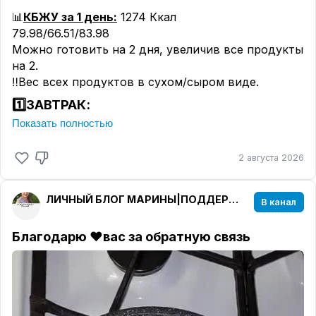
#ппобеды
📊
КБЖУ за 1 день:
1274 Ккал
#ппсыр
79.98/66.51/83.98
#ппмакароны
Можно готовить на 2 дня, увеличив все продукты
#ппкотлеты
на 2.
‼️Вес всех продуктов в сухом/сыром виде.
1️⃣ЗАВТРАК:
Показать полностью
🥮
ШОКОЛАДНЫЙ КЕКС 5 ти МИНУТКА В
2 августа 2026
МИКРОВОЛНОВКЕ
📊
КБЖУ 1 порции:
320 Ккал
11.38/13.87/35.76
ЛИЧНЫЙ БЛОГ МАРИНЫ|ПОДДЕРЖКА В ПОХУДЕНИИ
В канал
🟢Банан 90 гр;
🟢Яйцо 1 шт;
Благодарю ♥️вас за обратную связь
🟢Какао 15 гр;
🟢Мука рисовая 15 гр;
🟢Разрыхлитель 1 ч. л;
🟢Ванилин 1 гр;
🟢Соль по желанию