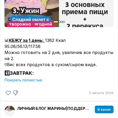
📊
КБЖУ за 1 день:
1382 Ккал
95.08/56.13/117.58
Можно готовить на 2 дня, увеличив все продукты
на 2.
‼️Вес всех продуктов в сухом/сыром виде.
1️⃣ЗАВТРАК:
Показать полностью
🥮
ЯБЛОЧНО- БАНАНОВЫЙ ШТРУДЕЛЬ
5 августа 2026
📊
КБЖУ 1 порции
:
445 Ккал
18.4/14.37/58.59
Ингредиенты:
ЛИЧНЫЙ БЛОГ МАРИНЫ|ПОДДЕРЖКА В ПОХУДЕНИИ
В канал
✅Творог мягкий 5% 130 гр;