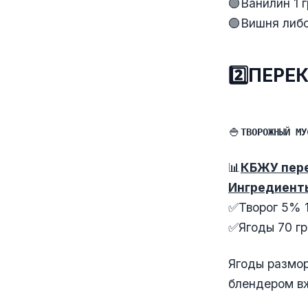
🟢Ванилин 1 г
🟢Вишня либо
2️⃣ПЕРЕ
🍚
ТВОРОЖНЫЙ МУ
📊
КБЖУ пере
Ингредиент
✅Творог 5% 1
✅Ягоды 70 гр
Ягоды размор
блендером вж