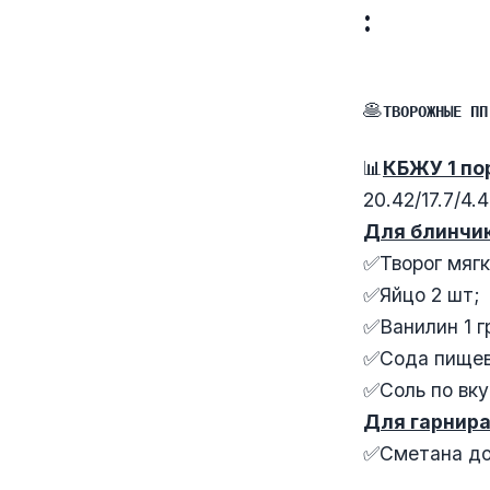
:
🥞
ТВОРОЖНЫЕ ПП
📊
КБЖУ 1 по
20.42/17.7/4.
Для блинчик
✅Творог мягк
✅Яйцо 2 шт;
✅Ванилин 1 г
✅Сода пищева
✅Соль по вку
Для гарнира
✅Сметана до