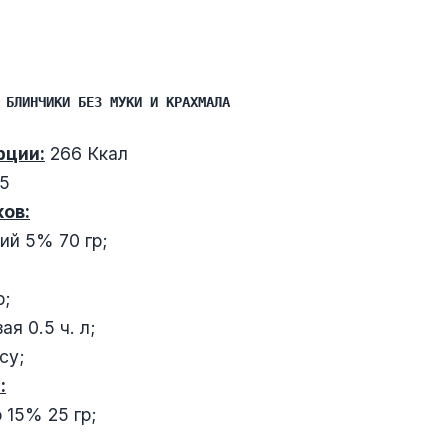
 БЛИНЧИКИ БЕЗ МУКИ И КРАХМАЛА
рции:
266 Ккал
45
ов:
ий 5% 70 гр;
р;
я 0.5 ч. л;
су;
:
 15% 25 гр;