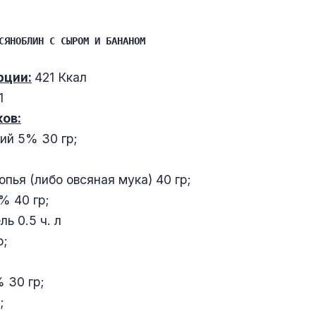
СЯНОБЛИН С СЫРОМ И БАНАНОМ
рции:
421 Ккал
1
ов:
ий 5% 30 гр;
пья (либо овсяная мука) 40 гр;
% 40 гр;
ь 0.5 ч. л
р;
 30 гр;
;