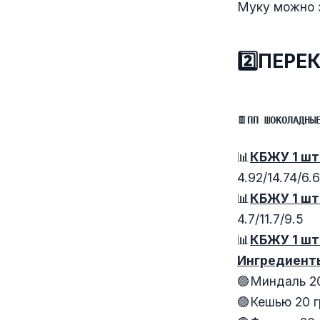
Муку можно 
2️⃣ПЕРЕ
🍫
ПП ШОКОЛАДНЫ
📊
КБЖУ 1 шт
4.92/14.74/6.
📊
КБЖУ 1 шт
4.7/11.7/9.5
📊
КБЖУ 1 шт
Ингредиент
🟢Миндаль 20
🟢Кешью 20 г