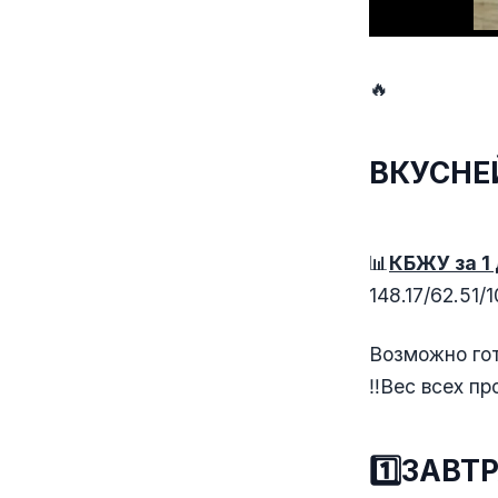
🔥
ВКУСНЕЙ
📊
КБЖУ за 1 
148.17/62.51/
Возможно гот
‼️Вес всех п
1️⃣ЗАВТ