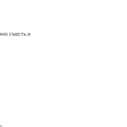
жно съесть и
р,