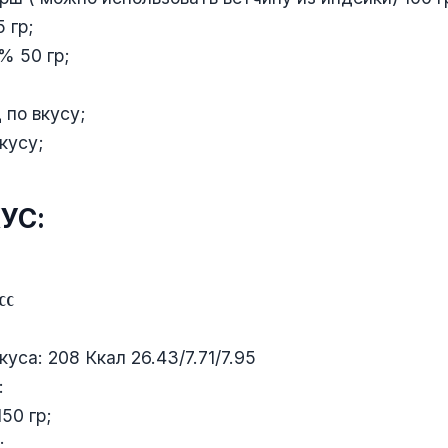
 гр;
% 50 гр;
 по вкусу;
кусу;
КУС:
СС
уса: 208 Ккал 26.43/7.71/7.95
:
50 гр;
;