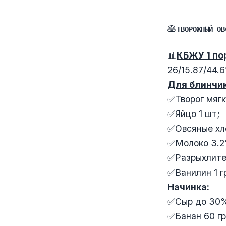
🥞
ТВОРОЖНЫЙ ОВ
📊
КБЖУ 1 по
26/15.87/44.6
Для блинчик
✅Творог мягк
✅Яйцо 1 шт;
✅Овсяные хло
✅Молоко 3.2
✅Разрыхлител
✅Ванилин 1 г
Начинка:
✅Сыр до 30%
✅Банан 60 гр