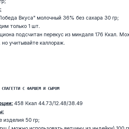
гр;
:
обеда Вкуса" молочный 36% без сахара 30 гр;
дим только 1 шт.
циона подсчитан перекус из миндаля 176 Ккал. Мо
, но учитывайте каллораж.
 СПАГЕТТИ С ФАРШЕМ И СЫРОМ
рции:
458 Ккал 44.73/12.48/38.49
ы:
 изделия 50 гр;
ш ( можно использовать ветчину из индейки) 100 г