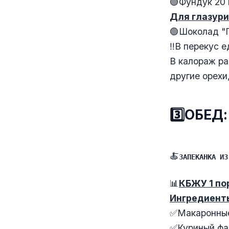
🟢Фундук 20 
Для глазури
🟢Шоколад "П
‼️В перекус е
В калораж ра
другие орехи
3️⃣ОБЕД:
🍝
ЗАПЕКАНКА ИЗ
📊
КБЖУ 1 по
Ингредиент
✅Макаронные
✅Куриный фар