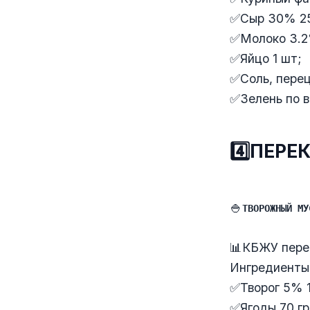
✅Сыр 30% 25
✅Молоко 3.2
✅Яйцо 1 шт;
✅Соль, перец
✅Зелень по в
4️⃣ПЕРЕ
🍚
ТВОРОЖНЫЙ МУ
📊КБЖУ перек
Ингредиенты
✅Творог 5% 1
✅Ягоды 70 гр