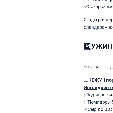
✅Сахарозаме
Ягоды размор
блендером вж
5️⃣УЖИН
🍗
МЯСНЫЕ ГНЕЗД
📊
КБЖУ 1 по
Ингредиент
✅Куриное фил
✅Помидоры 5
✅Сыр до 30%