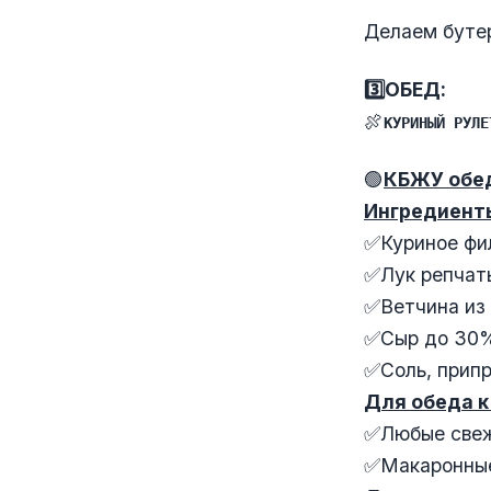
Делаем бутер
3️⃣ОБЕД:
🍖
КУРИНЫЙ РУЛЕ
🟢
КБЖУ обе
Ингредиент
✅Куриное фил
✅Лук репчаты
✅Ветчина из 
✅Сыр до 30%
✅Соль, припр
Для обеда к
✅Любые свеж
✅Макаронные 