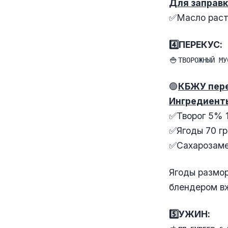
Для заправк
✅Масло расти
4️⃣ПЕРЕКУС:
🍚
ТВОРОЖНЫЙ МУ
🟢
КБЖУ пер
Ингредиент
✅Творог 5% 1
✅Ягоды 70 гр
✅Сахарозаме
Ягоды размор
блендером вж
5️⃣УЖИН: