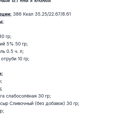
РЫБОЙ БЕЗ МУКИ И КРАХМАЛА
рции:
386 Ккал 35.25/22.67/8.61
ы:
0 гр;
ий 5% 50 гр;
ь 0.5 ч. л;
труби 10 гр;
и:
;
:
а слабосолёная 30 гр;
ыр Сливочный (без добавок) 30 гр;
р;