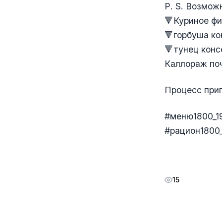
Р. S. Возмож
🔻Куриное фи
🔻горбуша ко
🔻тунец конс
Каллораж поч
Процесс приг
#меню1800_1
#рацион1800
15