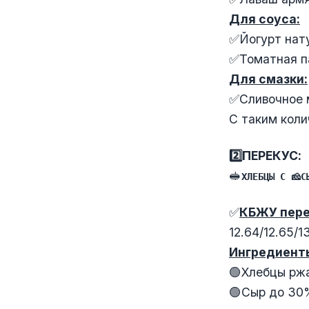
Для соуса:
✅Йогурт нату
✅Томатная па
Для смазки:
✅Сливочное м
С таким коли
2️⃣ПЕРЕКУС:
🥪
ХЛЕБЦЫ С 🧀С
✅
КБЖУ пере
12.64/12.65/1
Ингредиент
🟢Хлебцы ржа
🟢Сыр до 30%