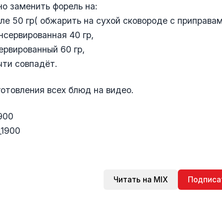
но заменить форель на:
ле 50 гр( обжарить на сухой сковороде с приправам
нсервированная 40 гр,
ервированный 60 гр,
ти совпадёт.
отовления всех блюд на видео.
900
_1900
Читать на MIX
Подписа