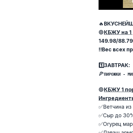
🔥
ВКУСНЕЙШ
🟢
КБЖУ на 1 
149.98/88.79
‼️Вес всех 
1️⃣ЗАВТРАК:
🍕
ПИРОЖКИ - МИ
🟢
КБЖУ 1 по
Ингредиент
✅Ветчина из 
✅Сыр до 30%
✅Огурец мари
✅Лаваш армя