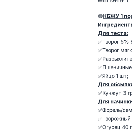
🥪
ПП БУРГЕР С 
🟢
КБЖУ 1 по
Ингредиент
Для теста:
✅Творог 5% 8
✅Творог мягк
✅Разрыхлител
✅Пшеничные о
✅Яйцо 1 шт;
Для обсыпк
✅Кунжут 3 гр
Для начинки
✅Форель/семг
✅Творожный с
✅Огурец 40 г