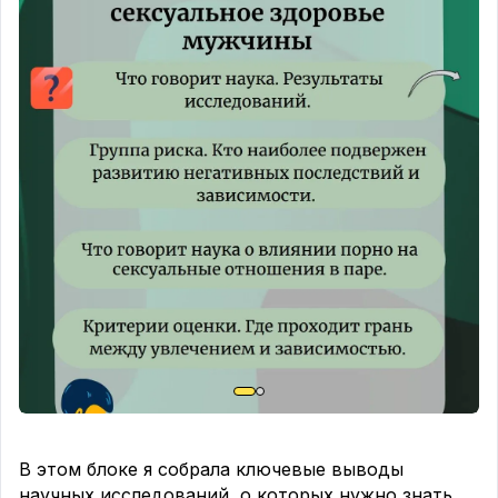
📍 Уходит спешка и необходимость кому-то что-
то доказывать.
📍 На смену количеству приходят качество и
глубина.
📍 Мы лучше знаем своё тело и тело партнёра.
📍 Секс становится более осознанным и
чувственным.
Если секс в паре с таким стажем сходит на
нет, это не «финал», а симптом.
❓ В чём могут быть причины:
1.
Физиология
. Гормональные перестройки,
хронические заболевания, приём некоторых
препаратов.
2.
Мифы в голове
. «После 40 секса уже не
бывает», «он должен быть только спонтанным»,
«ушла страсть — ушла любовь».
3.
Сексуальные дисгармонии
. Когда секс
В этом блоке я собрала ключевые выводы
становится скучным или не приносит
научных исследований, о которых нужно знать.