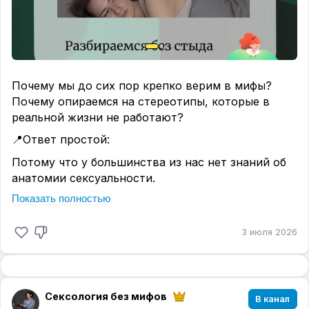
Почему мы до сих пор крепко верим в мифы?
Почему опираемся на стереотипы, которые в
реальной жизни не работают?
📍Ответ простой:
Потому что у большинства из нас нет знаний об
анатомии сексуальности.
Мы не понимаем, что именно происходит с телом
Показать полностью
во время сексуального контакта.
А когда нет понимания — на его место приходят
3 июля 2026
мифы, страхи и чужие «экспертные» мнения.
Нам просто не дали этих знаний, у нас не было
полового воспитания. Не сформировано
положительное отношение к своей телесности и
Сексология без мифов
В канал