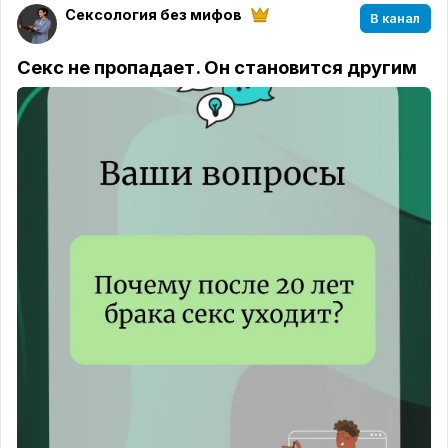
Сексология без мифов
В канал
Листайте карточки ➡️ там разобрала главные
группы риска.
Секс не пропадает. Он становится другим
За любой зависимостью практически всегда
стоит непрожитая боль или неудовлетворенная
потребность
.
❓ А что говорит наука о влиянии порно на
сексуальные отношения в паре?
В следующем посте разберём, когда порно может
быть полезно для пары, а когда становится
разрушителем.
Продолжение следует.....⬇️