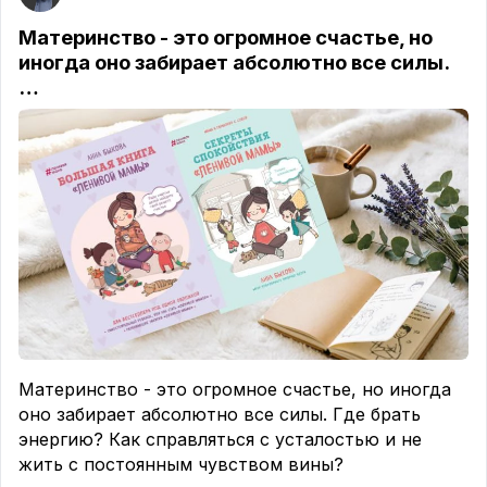
к своим половым органам.
Материнство - это огромное счастье, но
Всё, что мы слышали в детстве:
иногда оно забирает абсолютно все силы.
🗣 «Нельзя трогать»
…
🗣 «Нельзя рассматривать»
🗣 «Это стыдно»
🗣 «Это срам»
В итоге вырастают взрослые люди, которые:
📌 Стесняются своего тела;
📌Не понимают, как оно работает;
📌 Верят, что с ними «что-то не так», когда не
получается так, как в порнофильме или
эротическом эпизоде из любовного романа;
📌 Не могут получить удовольствие, потому что
Материнство - это огромное счастье, но иногда
запрещают себе его чувствовать;
оно забирает абсолютно все силы. Где брать
💪 Знание — это сила. А в области секса — это
энергию? Как справляться с усталостью и не
еще и свобода!
жить с постоянным чувством вины?