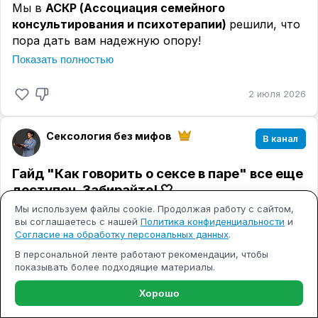
Уверена, что многие из вас найдут в этой теме
Мы в
АСКР (Ассоциация семейного
ответы на свои вопросы. А кто-то, наконец-то
консультирования и психотерапии)
решили, что
выдохнув, скажет себе: «Я в норме. Со мной все
пора дать вам надежную опору!
ОК» 🤍
Показать полностью
Мы собрались коллегами: детские психологи,
клинические психологи, семейные психологи и
2 июля 2026
сексолог. Провели настоящий «совет
директоров» 😊, лично прочитали, тщательно
проанализировали с точки зрения доказательной
Сексология без мифов
В канал
психологии и отобрали для вас
сборник главных
бестселлеров Анны
Гайд "Как говорить о сексе в паре" все еще
📚 Книги про то, как быть мамой в ресурсе,
доступен. Забирайте! 🤍
сохранять спокойствие, гармонию в паре и
Мы используем файлы cookie. Продолжая работу с сайтом,
растить счастливых детей без надрыва. Никакой
вы соглашаетесь с нашей
Политика конфиденциальности
и
2 июля 2026
«воды» понятным языком только то, что реально
Согласие на обработку персональных данных
.
работает!
В персональной ленте работают рекомендации, чтобы
показывать более подходящие материалы.
Сексология без мифов
👇
Как забрать свой сборник?
В канал
Хорошо
Условия максимально простые:
Вижу вашу активность во вчерашнем