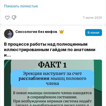
Все интересное в карточках 📢
Показать полностью
7 июля 2026
Сексология без мифов
В канал
В процессе работы над полноценным
иллюстрированным гайдом по анатомии
и…