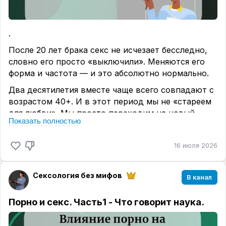
.
После 20 лет брака секс не исчезает бесследно,
словно его просто «выключили». Меняются его
форма и частота — и это абсолютно нормально.
Два десятилетия вместе чаще всего совпадают с
возрастом 40+. И в этот период мы не «стареем
для любви». Мы просто переходим на новый
Показать полностью
уровень. Главная проблема часто кроется не в
сроке брака, а в наших ожиданиях: нам кажется,
16 июля 2026
что секс должен быть таким же, как раньше. Но
после 40 меняются и физиология и потребности.
Сексология без мифов
В канал
Это время сексуального обновления, стоит
лишь дать себе разрешение на новые «правила
Порно и секс. Часть1 - Что говорит наука.
игры»
.
Что меняется к лучшему?