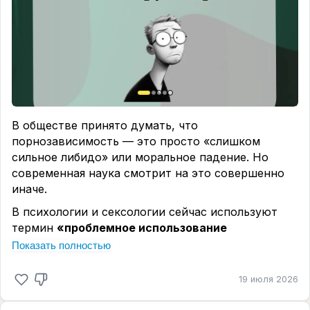
анонимных опроса, для женщин и мужчин.
способе стимуляции.
Делитесь вашим мнением🗣
💬 А какие факты или утверждения о порно
#порно_и_секс_сбм
слышали вы?
Пишите в комментариях! Давайте вместе
разберем: где из этого миф, а где — реальность 👇
В обществе принято думать, что
порнозависимость — это просто «слишком
сильное либидо» или моральное падение. Но
современная наука смотрит на это совершенно
иначе.
В психологии и сексологии сейчас используют
термин
«проблемное использование
порнографии».
И масштабные исследования
Показать полностью
четко показывают, что в основе этого поведения
лежит не высокая потребность в сексе, а попытка
19 июля 2026
справиться с тем, с чем психика не может
справиться другими способами.