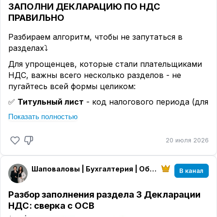
ЗАПОЛНИ ДЕКЛАРАЦИЮ ПО НДС
ПРАВИЛЬНО
Разбираем алгоритм, чтобы не запутаться в
разделах⤵️
Для упрощенцев, которые стали плательщиками
НДС, важны всего несколько разделов - не
пугайтесь всей формы целиком:
✅
Титульный лист
- код налогового периода (для
2 квартала 2026 - «22»), код по месту учёта
Показать полностью
✅
Раздел 1
- итоговая сумма налога к уплате или
возмещению, формируется автоматически на
20 июля 2026
основе остальных разделов, заполняется
последним
Шаповаловы | Бухгалтерия | Обучение
В канал
✅
Раздел 3
- основной расчёт: здесь отражаете
налоговую базу по реализации, применяемую
Разбор заполнения раздела 3 Декларации
ставку - 5%, 7% или 22% и сумму исчисленного
НДС: сверка с ОСВ
налога