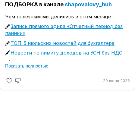
и списанию аванса, а также сальдо ЕНС
Становитесь профи вместе с нами!
shapovalovy_buh
ПОДБОРКА в канале
shapovalovy_buh
Сохраняйте рекомендации📌
Чем полезным мы делились в этом месяце
🖋
️Запись прямого эфира «Отчетный период без
паники»
🖋
ТОП-5 июльских новостей для бухгалтера
🖋
Новости по лимиту доходов на УСН без НДС
🖋
️Как правильно вести учет доходов на УСН
Показать полностью
🖋
️УСН с НДС: разбор ошибки в расчете
авансового платежа
20 июля 2026
🖋
️Реестр МСП обновили – проверьте свой бизнес
на льготы
🖋
️Что проверить в 1С при закрытии полугодия на
УСН
🖋
️Новые формы отчетности за полугодие 2026
🖋
️Чек-лист «Как сдать отчетность вовремя
»