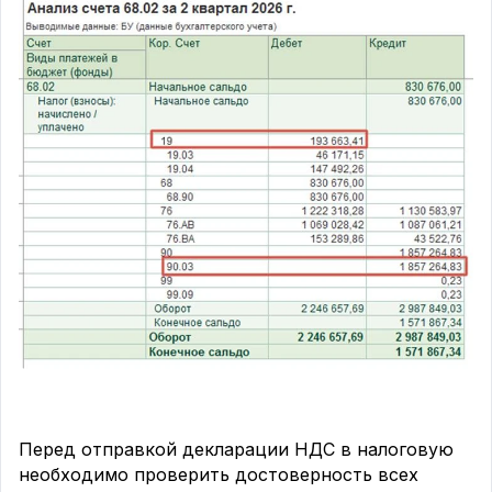
✅
Раздел 8
- данные книги покупок построчно по
каждому счёту-фактуре, дающему право на
вычет
✅
Раздел 9
- данные книги продаж построчно по
каждому выставленному счёту-фактуре
‼️Если применяете пониженную ставку 5% или 7%
- раздел 3 заполняется с учётом того, что права
на вычет входного НДС у вас нет, это отдельная
особенность спецрежима
📌Разделы 8 и 9 обычно формируются
автоматически из учётной программы - но ⁠
перед
отправкой обязательно сверьте их с книгой
покупок и продаж вручную
Какой из разделов вызывает у вас больше всего
вопросов? Делитесь в комментариях
👇
Перед отправкой декларации НДС в налоговую
необходимо проверить достоверность всех