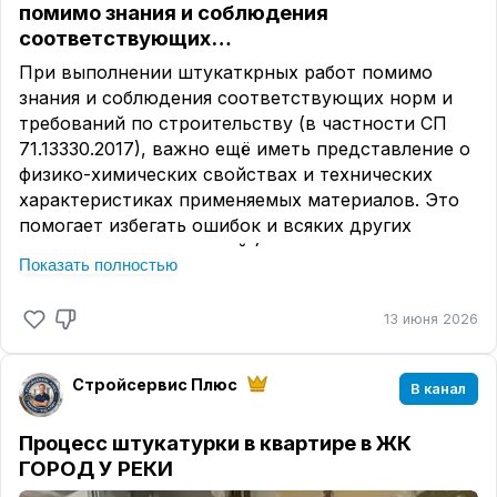
помимо знания и соблюдения
соответствующих…
При выполнении штукаткрных работ помимо
знания и соблюдения соответствующих норм и
требований по строительству (в частности СП
71.13330.2017), важно ещё иметь представление о
физико-химических свойствах и технических
характеристиках применяемых материалов. Это
помогает избегать ошибок и всяких других
негативных последствий,(таких как например
Показать полностью
появления трещин на стенах и прочих похожих
явлений) как во время производства работ, так и
13 июня 2026
в дальнейшем, в процессе эксплуатации
помещений, гарантируя высокое качество и
долговечность штукатурки.
Стройсервис Плюс
В канал
Исходя из вышеизложенного, на очередном
объекте по ремонту квартир на монолитной
Процесс штукатурки в квартире в ЖК
поверхности зубчатым шпателем было нанесено
ГОРОД У РЕКИ
20 миллиметровый слой усиленной цементной