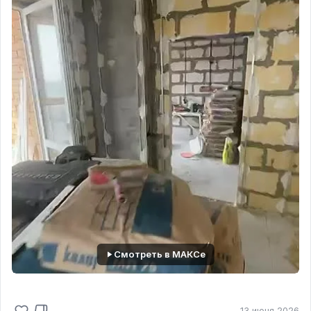
штукатурки Vetonit TT 40. Здесь важным
фактором является то, что у неё с монолитным
основанием одинаковые либо похожие линейные
расширения (это способность твердых тел
изменять свои линейные размеры (длину,
ширину, толщину) при изменении окружающей
температуры). Точно так же по аналогичным
соображениям в помещениях повышенной
влажности со стенами из кирпича и газоблока
была нанесена облегченная цементная
штукатурка Vetonit TT 30 LIGHT. На остальных
стенах была использована гипсовая штукатурка
Knauf MP 75.
Все эти мероприятия исключают отслоение
штукатурки от основания, а также появление
трещин особенно после усадки здания.
Смотреть в МАКСе
Продолжение в видео 👇
13 июня 2026