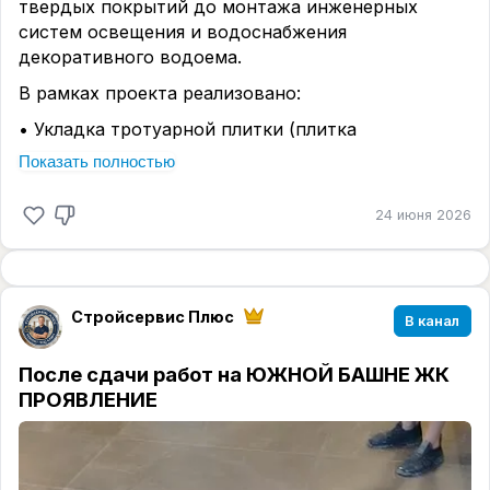
твердых покрытий до монтажа инженерных
#дизайнпроект
систем освещения и водоснабжения
декоративного водоема.
В рамках проекта реализовано:
• Укладка тротуарной плитки (плитка
вибропрессованная, основание — щебеночно-
Показать полностью
песчаная подготовка с уплотнением согласно СП
82.13330.2016).
24 июня 2026
• Устройство декоративного бассейна с
подводной LED-подсветкой (гидроизоляция
чаши, отделка керамогранитом, монтаж
фильтрующего оборудования).
Стройсервис Плюс
В канал
• Строительство летней веранды с камином и
зоной барбекю (металлический каркас,
После сдачи работ на ЮЖНОЙ БАШНЕ ЖК
термостойкая отделка, дымоход из
ПРОЯВЛЕНИЕ
нержавеющей стали).
• Монтаж архитектурной подсветки по
периметру дорожек и малых форм.
• Озеленение территории согласно дизайн-