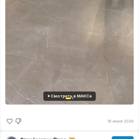
проекту: посадка многолетников, устройство
газонного покрытия.
Все работы выполнены в строгом соответствии с
техническим заданием. Основание под
тротуарную плитку уплотнялось с применением
профессионального виброплитного
оборудования, что исключает просадку покрытия
в процессе эксплуатации.
Результат реализован на 100% согласно дизайн-
проекту.
Сравните сами.
Тел.
+79185671944
. С нами вы всегда в плюсе +
```
Смотреть в МАКСе
19 июня 2026