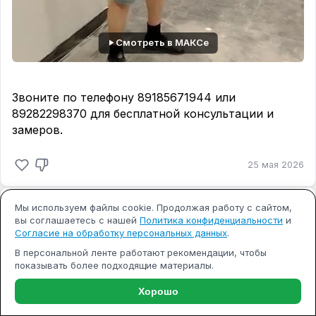
Смотреть в МАКСе
Звоните по телефону 89185671944 или
89282298370 для бесплатной консультации и
замеров.
25 мая 2026
Стройсервис Плюс
Мы используем файлы cookie. Продолжая работу с сайтом,
В канал
вы соглашаетесь с нашей
Политика конфиденциальности
и
Согласие на обработку персональных данных
.
Дизайн квартиры в ЖК СМАРТПОЛЕТ
В персональной ленте работают рекомендации, чтобы
придумали сами без помощи
показывать более подходящие материалы.
проектировщика,…
Хорошо