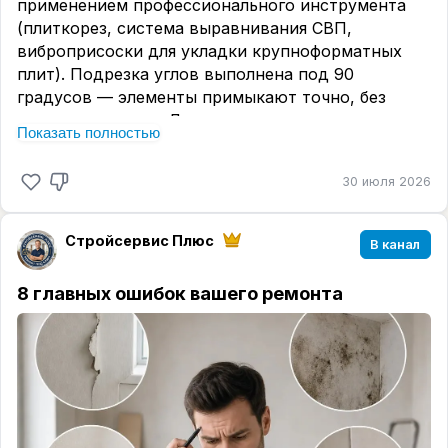
применением профессионального инструмента
(плиткорез, система выравнивания СВП,
виброприсоски для укладки крупноформатных
плит). Подрезка углов выполнена под 90
градусов — элементы примыкают точно, без
сколов и зазоров. Для защиты кромок от
Показать полностью
повреждений и завершенного вида смонтирован
декоративный алюминиевый профиль.
30 июля 2026
Внутренние углы обработаны силиконовым
герметиком — это исключает попадание влаги в
стыки и предотвращает образование грибка.
Стройсервис Плюс
В канал
Дополнительно установлены:
• стеклянная душевая кабина;
8 главных ошибок вашего ремонта
• мойка и зеркало с подсветкой;
• бойлер;
• полотенцесушитель.
Все работы производились в соответствии с
техническим заданием и графиком производства
работ, без отклонений от согласованной сметы.