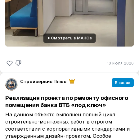
8.
Конфликты с управляющей компанией и
соседями.
Каждый из этих пунктов на практике
оборачивается перерасходом сметы или срывом
графика производства работ. Мы устраняем эти
Смотреть в МАКСе
риски на этапе составления технического
задания и сметы, сопровождаем объект от
приёмки помещения до постгарантийного
обслуживания.
10 июля 2026
Услуги компании «Стройсервис»:
Ремонт квартир под ключ, ремонт квартир в
Стройсервис Плюс
В канал
новостройке, разработка проекта и плана
производства работ, комплектация объекта
Реализация проекта по ремонту офисного
материалами, приёмка помещения,
помещения банка ВТБ «под ключ»
электромонтажные и сантехнические работы,
штукатурные и стяжечные работы.
На данном объекте выполнен полный цикл
строительно-монтажных работ в строгом
С нами вы всегда в плюсе!
соответствии с корпоративными стандартами и
утвержденным дизайн-проектом. Особое