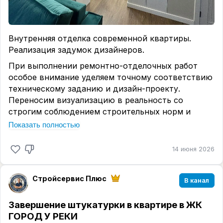
Внутренняя отделка современной квартиры.
Реализация задумок дизайнеров.
При выполнении ремонтно-отделочных работ
особое внимание уделяем точному соответствию
техническому заданию и дизайн-проекту.
Переносим визуализацию в реальность со
строгим соблюдением строительных норм и
правил
(СП 71.13330.2017)
.
Показать полностью
В данном проекте выполнены следующие
14 июня 2026
работы:
• Монтаж скрытых инженерных систем с
соблюдением технологических зазоров.
Стройсервис Плюс
В канал
• Укладка крупноформатного керамогранита с
применением профессионального инструмента
Завершение штукатурки в квартире в ЖК
(виброприсоски), что обеспечивает полную
ГОРОД У РЕКИ