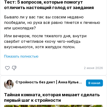
Тест: 5 вопросов, которые помогут
отличить настоящий голод от заедания
Бывало ли у вас так: вы совсем недавно
пообедали, но рука всё равно тянется к печенью
или шоколадке?
Или вечером, после тяжелого дня, внутри
свербит отчетливое «хочу чего-нибудь
вкусненького», хотя желудок полон.
Дело в том, что наше тело умеет говорить о
Показать полностью
голоде физическом, а наша уставшая, тревожная
или одинокая душа — о голоде эмоциональном. И
2 июня 2026
отличить один голос от другого бывает непросто.
Давайте проведем честный тест. Загните палец
Стройность без диет | Анна Кульечева
В канал
на каждый пункт, с которым вы согласны:
1.
Голод возник мгновенно.
Еще 15 минут назад
Тайная комната, которая мешает сделать
вы спокойно занимались делами, и вдруг —
первый шаг к стройности
резкий импульс, который требует немедленно