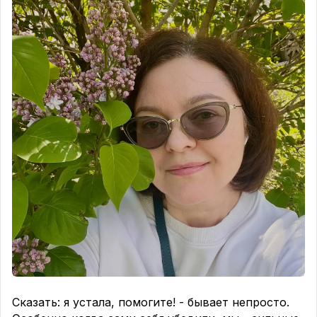
что-то съесть.
(Настоящий физический голод так
не делает, он нарастает постепенно, как мягкая
волна).
2.
Вам нужно что-то очень конкретное.
Не
просто поесть, а именно вот эта шоколадка,
пирожное или бутерброд. Если предложить вам
взамен тарелку супа или яблоко — вы
откажетесь, потому что «это не то».
3.
Вы едите на автомате.
Вдруг обнаруживаете,
что тарелка уже пуста, а вкуса еды вы толком
даже не почувствовали. Вы как будто на время
выключились из реальности.
4.
Вам тяжело остановиться.
Желудок уже
полон, в животе тяжесть, но рука упрямо тянется
за следующим кусочком. Граница насыщения как
будто стёрта.
5.
После еды приходит чувство вины.
Вместо
Сказать: я устала, помогите! - бывает непросто.
приятной сытости и расслабления вы чувствуете