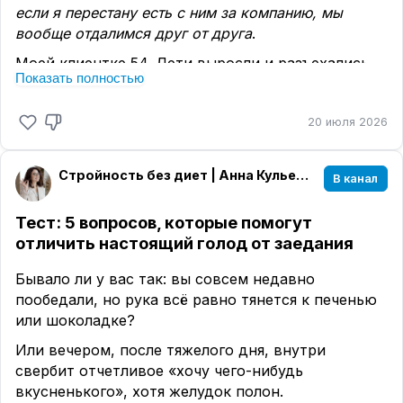
если я перестану есть с ним за компанию, мы
вообще отдалимся друг от друга
.
Моей клиентке 54. Дети выросли и разъехались.
Показать полностью
За плечами 30 лет брака. И как это часто бывает,
со временем ушла романтика, закончились общие
20 июля 2026
темы, а вместо них пришла рутина.
У каждого свои интересы, свой круг общения.
Раньше хоть ребенок двойку принесет — было,
Стройность без диет | Анна Кульечева
В канал
ради чего семейный совет собрать. А теперь все
ровно, спокойно.
Тест: 5 вопросов, которые помогут
отличить настоящий голод от заедания
И в какой-то момент еда стала единственным
«клеем» для пары.
Бывало ли у вас так: вы совсем недавно
Тот час в сутках, когда муж и жена
пообедали, но рука всё равно тянется к печенью
действительно были вместе и разговаривали —
или шоколадке?
это вечерний ужин.
Или вечером, после тяжелого дня, внутри
Муж выражал свою заботу через еду:
свербит отчетливое «хочу чего-нибудь
— Посмотри, каких вкусностей я накупил.
вкусненького», хотя желудок полон.