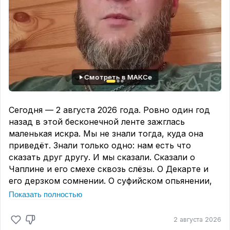
Смотреть в МАКСе
Сегодня — 2 августа 2026 года. Ровно один год
назад в этой бесконечной ленте зажглась
маленькая искра. Мы не знали тогда, куда она
приведёт. Знали только одно: нам есть что
сказать друг другу. И мы сказали. Сказали о
Чаплине и его смехе сквозь слёзы. О Декарте и
его дерзком сомнении. О суфийском опьянении,
которое не требует вина. Мы спорили, молчали,
Показать полностью
соглашались и не соглашались. Мы становились
сообществом.
2 августа 2026