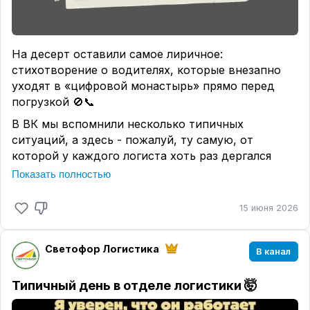
На десерт оставили самое лиричное:
стихотворение о водителях, которые внезапно
уходят в «цифровой монастырь» прямо перед
погрузкой 🚫📞
В ВК мы вспомнили несколько типичных
ситуаций, а здесь - пожалуй, ту самую, от
которой у каждого логиста хоть раз дергался
глаз.
Показать полностью
Ставь 🔥, если тоже ждал ответа полдня.
15 июня 2026
Светофор Логистика
В канал
Типичный день в отделе логистики 🤯