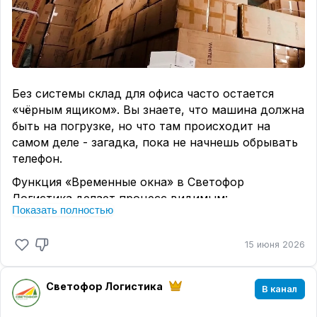
Без системы склад для офиса часто остается
«чёрным ящиком». Вы знаете, что машина должна
быть на погрузке, но что там происходит на
самом деле - загадка, пока не начнешь обрывать
телефон.
Функция «Временные окна» в Светофор
Логистика делает процесс видимым:
Показать полностью
🔹 Статусы в реальном времени: вам не нужно
гадать, приехал ли водитель. В системе сразу
15 июня 2026
видно: он прибыл или ещё в пути.
🔹 Контроль работы: когда сотрудник склада
нажимает «Начало погрузки» и «Конец погрузки»,
Светофор Логистика
В канал
вы видите реальный ритм работы и понимаете,
как можно его улучшить.