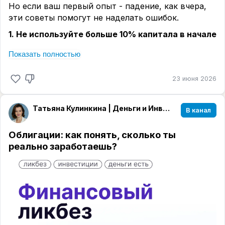
Но если ваш первый опыт - падение, как вчера,
эти советы помогут не наделать ошибок.
1. Не используйте больше 10% капитала в начале
Я всегда говорю: заходите на рынок постепенно,
Показать полностью
а не «на всю котлету».
Вам нужно:
23 июня 2026
· привыкнуть к сумме,
· привыкнуть к временным просадкам.
Татьяна Кулинкина | Деньги и Инвестиции
В канал
Падение портфеля - неизбежный этап. Лучше
Облигации: как понять, сколько ты
пройти его с маленькой суммой, чем терять сон
реально заработаешь?
из-за крупных вложений.
2. Испугайтесь - но не действуйте на эмоциях
Я прекрасно понимаю чувство, когда портфель
красный. Через это нужно пройти всем.
Вспомните: когда вы видите красный ценник на
любимую помаду - вы радуетесь скидкам и