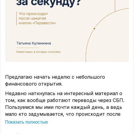
Предлагаю начать неделю с небольшого
финансового открытия.
Недавно наткнулась на интересный материал о
том, как вообще работают переводы через СБП.
Пользуемся мы ими почти каждый день, а ведь
мало кто задумывается, что происходит после
того, как мы нажали кнопку «Перевести».
Показать полностью
И знаете, что меня удивило больше всего?