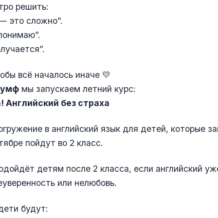
тро решить:
— это сложно”.
 понимаю”.
олучается”.
обы всё началось иначе 💛
иумф
мы запускаем летний курс:
sh! Английский без страха
огружение в английский язык для детей, которые за
тябре пойдут во 2 класс.
одойдёт детям после 2 класса, если английский уж
еуверенность или нелюбовь.
дети будут: