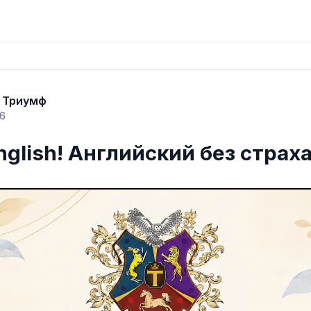
а Триумф
26
English! Английский без страха