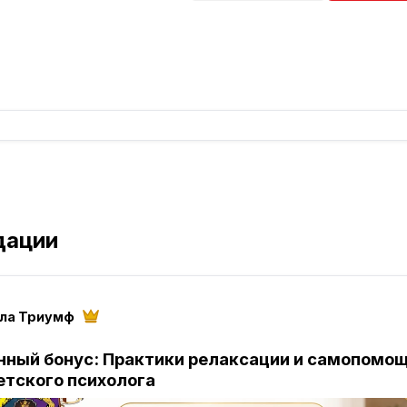
дации
ола Триумф
ный бонус: Практики релаксации и самопомощ
етского психолога