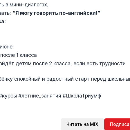
ть в мини-диалогах;
вать:
“Я могу говорить по-английски!”
а:
 июне
 после 1 класса
ойдёт детям после 2 класса, если есть трудности
бёнку спокойный и радостный старт перед школьны
 #курсы #летние_занятия #ШколаТриумф
Читать на MIX
Подписа