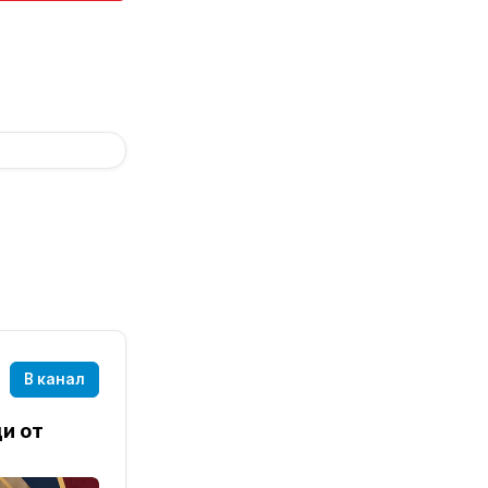
В канал
и от