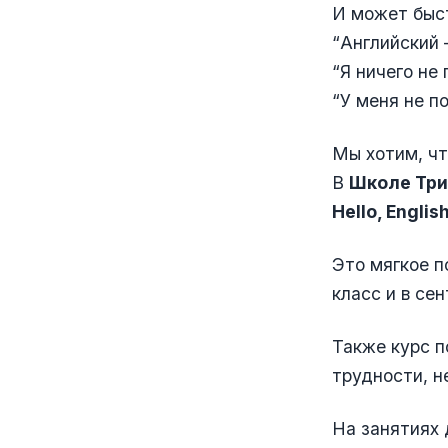
И может быс
“Английский 
“Я ничего не
“У меня не п
Мы хотим, чт
В
Школе Тр
Hello, Engli
Это мягкое п
класс и в сен
Также курс п
трудности, н
На занятиях 