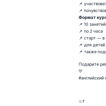
📌 участвова
📌 почувство
Формат курс
📌 10 занятий
📌 по 2 часа
📌 старт — в
📌 для детей
📌 также под
Подарите ре
💛
#английский
7