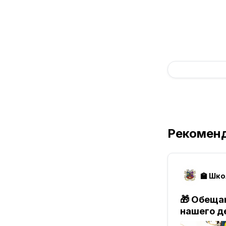
Рекомен
🏫 Шк
🎁
Обещан
нашего д