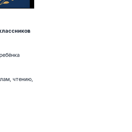
классников
 ребёнка
лам, чтению,