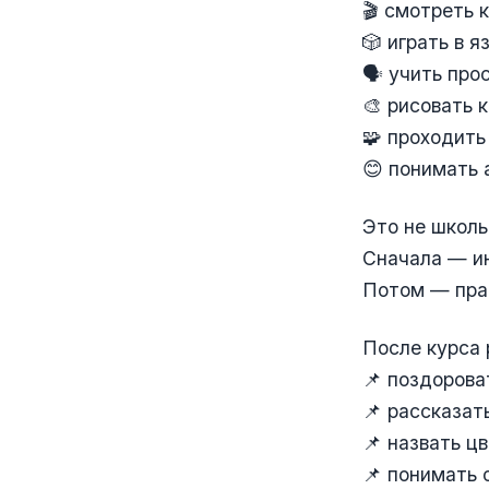
🎬 смотреть 
🎲 играть в я
🗣 учить про
🎨 рисовать 
🧩 проходить
😊 понимать 
Это не школь
Сначала — ин
Потом — пра
После курса 
📌 поздорова
📌 рассказат
📌 назвать ц
📌 понимать 