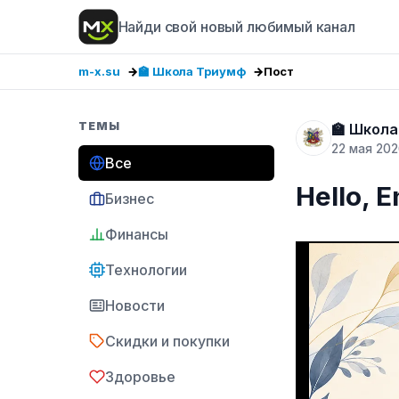
Найди свой новый любимый канал
m-x.su
🏫 Школа Триумф
Пост
ТЕМЫ
🏫 Школ
22 мая 20
Все
Hello, 
Бизнес
Финансы
Технологии
Новости
Скидки и покупки
Здоровье