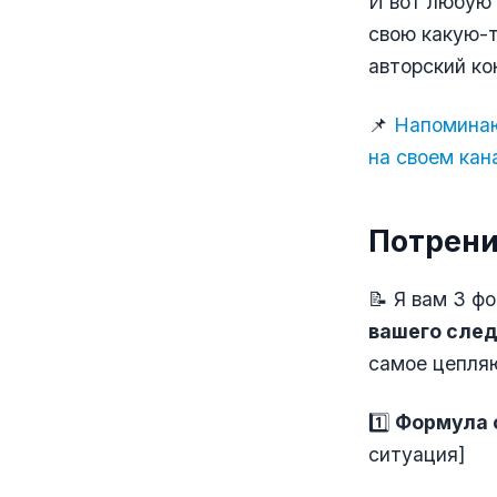
И вот любую 
свою какую-т
авторский ко
📌
Напоминаю 
на своем кан
Потрени
📝 Я вам 3 ф
вашего след
самое цепля
1️⃣
Формула 
ситуация]