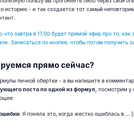
полезную пользу вы прогоняете либо через свой оп
о историю - и так создается тот самый неповтори
нтент.
что завтра в 17.00 будет прямой эфир про то, как
але. Записаться по кнопке, чтобы потом получить з
руемся прямо сейчас?
ормулы личной обертки - а вы напишите в коммента
ующего поста по одной из формул,
посмотрим у 
ющее:
ошибки
: Я поняла это, когда жестко ошиблась в ... 