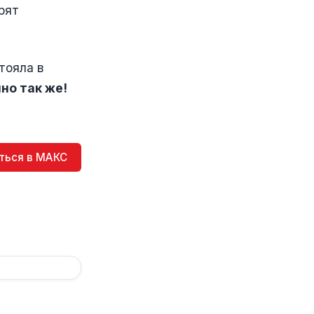
орят
тояла в
но так же!
ться в МАКС