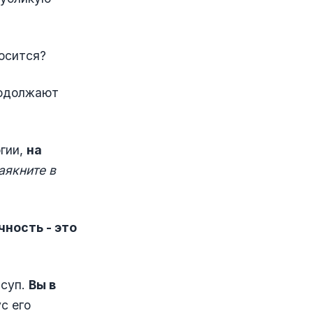
носится?
продолжают
гии,
на
аякните в
чность - это
 суп.
Вы в
с его