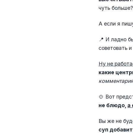
чуть больше?
А если я пиш
📍 И ладно б
советовать и
Ну не работа
какие центр
комментария
🍲 Вот предс
не блюдо,
а
Вы же не буд
суп добавит