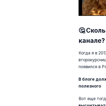
🤔 Скол
канале?
Когда я в 20
второкурсниц
появился в Р
В блоге дол
полезного
Вот еще тогд
высчитыват