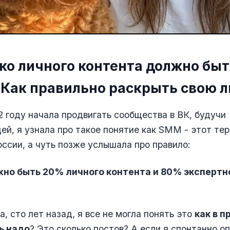
ько личного контента должно быт
 Как правильно раскрыть свою 
12 году начала продвигать сообщества в ВК, будучи
ей, я узнала про такое понятие как SMM - этот те
оссии, а чуть позже услышала про правило:
жно быть 20% личного контента и 80% экспертн
а, сто лет назад, я все не могла понять это
как в 
ь надо
? Это сколько постов? А если я спонтанно о