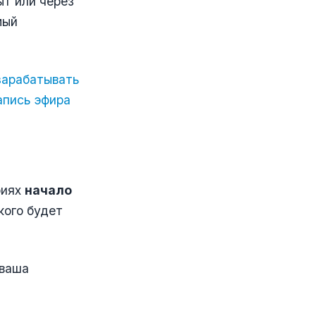
ыт или через
мый
 зарабатывать
апись эфира
риях
начало
кого будет
[ваша