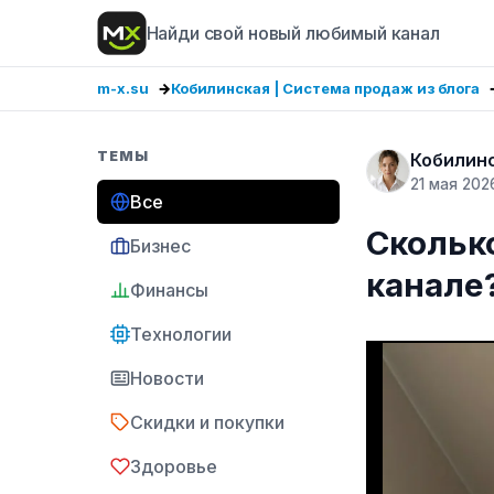
Найди свой новый любимый канал
m-x.su
Кобилинская | Система продаж из блога
ТЕМЫ
Кобилинс
21 мая 202
Все
Скольк
Бизнес
канале
Финансы
Технологии
Новости
Скидки и покупки
Здоровье