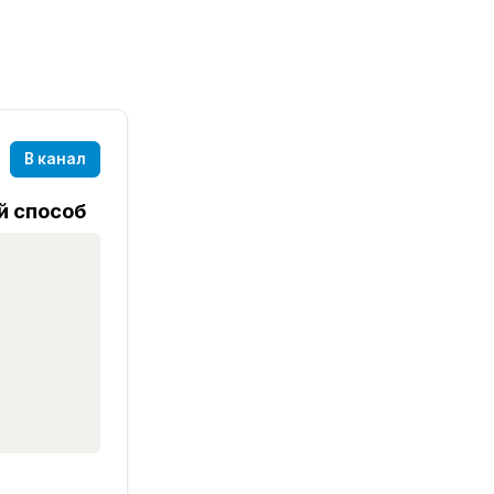
В канал
й способ