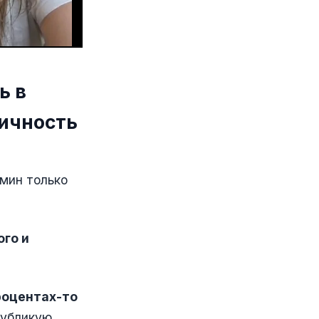
ь в
личность
рмин только
ого и
процентах-то
публикую