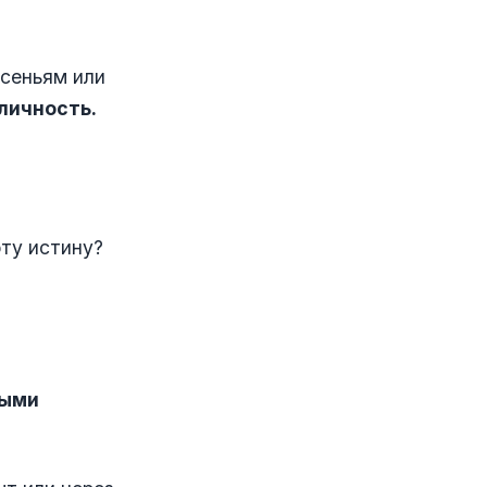
есеньям или
личность.
эту истину?
ными