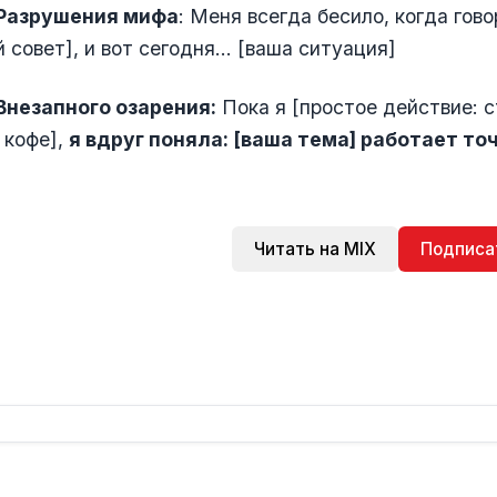
 Разрушения мифа
: Меня всегда бесило, когда гов
 совет], и вот сегодня... [ваша ситуация]
 Внезапного озарения:
Пока я [простое действие: с
 кофе],
я вдруг поняла: [ваша тема] работает точ
Читать на MIX
Подписа