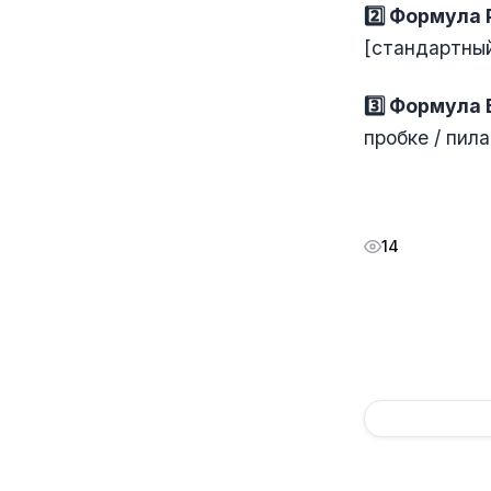
2️⃣ Формула
[стандартный
3️⃣ Формула
пробке / пила
14