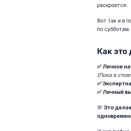
раскроется.
Вот так и в 
по субботам
Как это
✅ Личное на
(Пока я стоя
✅ Экспертна
✅ Личный в
💯
Это дела
одновременн