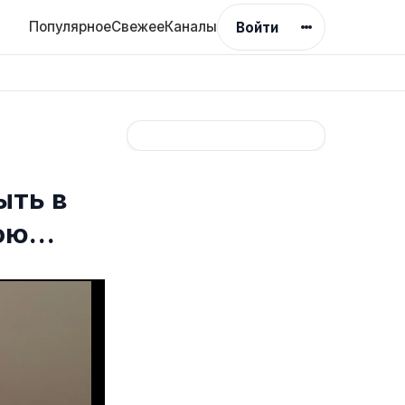
Популярное
Свежее
Каналы
Войти
ыть в
вою…