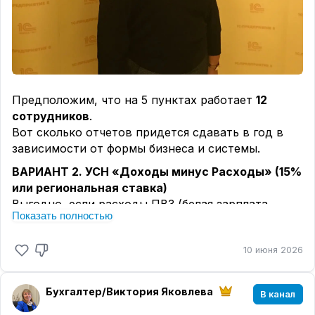
Предположим, что на 5 пунктах работает
12
сотрудников
.
Вот сколько отчетов придется сдавать в год в
зависимости от формы бизнеса и системы.
ВАРИАНТ 2. УСН «Доходы минус Расходы» (15%
или региональная ставка)
Выгодно, если расходы ПВЗ (белая зарплата
Показать полностью
сотрудников, официальная аренда, коммуналка)
составляют
более 70-75%
от полученного от ВБ/
10 июня 2026
Озон вознаграждения. Требует идеального
первичного учета (собирать чеки, акты,
договоры).
Бухгалтер/Виктория Яковлева
В канал
Для ИП: