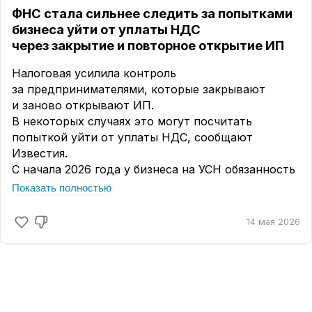
Количество отчетов точно такое же, как и на УСН
ФНС стала сильнее следить за попытками
«Доходы» (
25 отчетов в год
).
бизнеса уйти от уплаты НДС
Отличие:
В КУДИР подробно заносятся все
через закрытие и повторное открытие ИП
расходы, налог считается с разницы.
Для ООО:
Налоговая усилила контроль
Количество отчетов такое же, как в первом
за предпринимателями, которые закрывают
варианте для ООО (
42 отчета в год
из-за
и заново открывают ИП.
обособленных подразделений).
В некоторых случаях это могут посчитать
Этот вариант интереснее тем ПВЗ которые
попыткой уйти от уплаты НДС, сообщают
имеют много расходов. Например более 70% от
Известия.
дохода.
С начала 2026 года у бизнеса на УСН обязанность
платить НДС возникает при годовой выручке
Показать полностью
Есть еще третий вариант. О нем я расскажу
от 20 миллионов рублей.
завтра.
Это не единственное налоговое изменение
14 мая 2026
в этом году, и с начала года предприниматели
не раз отмечали рост фискальной нагрузки.