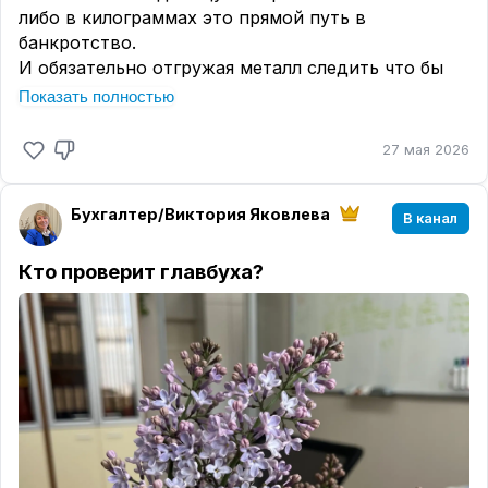
либо в килограммах это прямой путь в
банкротство.
И обязательно отгружая металл следить что бы
он отгружался тоже в единой с приходом
Показать полностью
единице измерения.
Ну и обрезки. Нужно правильно их учитывать и
27 мая 2026
вовремя правильно списывать.
Не доводите свою компанию до банкротства.
Бухгалтер/Виктория Яковлева
Внимательнее выбирайте бухгалтера.
В канал
Кто проверит главбуха?