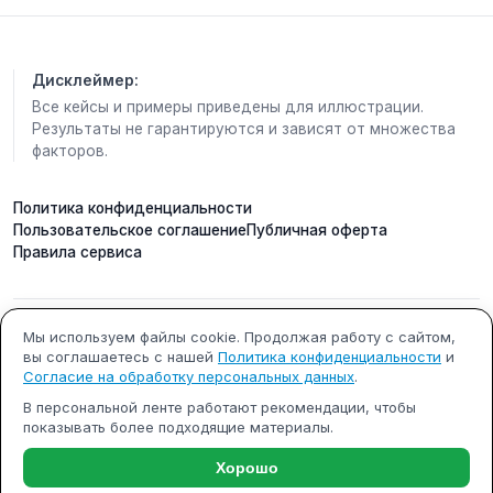
Дисклеймер:
Все кейсы и примеры приведены для иллюстрации.
Результаты не гарантируются и зависят от множества
факторов.
Политика конфиденциальности
Пользовательское соглашение
Публичная оферта
Правила сервиса
ИП Кобилинский Артем
ИНН 615490002327
Мы используем файлы cookie. Продолжая работу с сайтом,
вы соглашаетесь с нашей
Политика конфиденциальности
и
Сергеевич
Согласие на обработку персональных данных
.
ОГРНИП 322619600000731
г. Ростов-на-Дону
В персональной ленте работают рекомендации, чтобы
показывать более подходящие материалы.
Почта: support@m-x.su
Режим работы: будние дни с
10:00 до 18:00 (МСК)
Хорошо