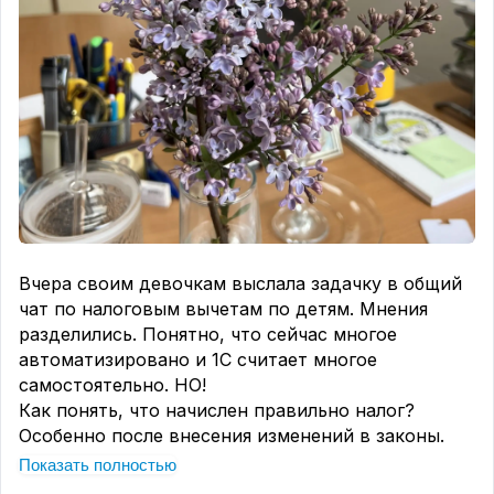
Вчера своим девочкам выслала задачку в общий
чат по налоговым вычетам по детям. Мнения
разделились. Понятно, что сейчас многое
автоматизировано и 1С считает многое
самостоятельно. НО!
Как понять, что начислен правильно налог?
Особенно после внесения изменений в законы.
А если посчитано в 1С автоматически не
Показать полностью
правильно?