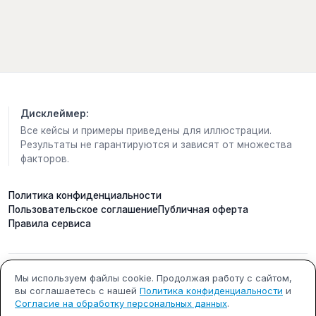
Это непросто.
Каждый день мир предлагает испугаться,
обидеться, разозлиться, ввязаться в чужую войну
или начать спасать тех, кто не просил о помощи.
Но я всё чаще выбираю беречь свою душу.
Не пропускать через сердце всё подряд.
Дисклеймер:
Все кейсы и примеры приведены для иллюстрации.
Не потому что стала равнодушной.
Результаты не гарантируются и зависят от множества
А потому что понимаю:
факторов.
моё сердце не свалка для чужой боли.
Свою прожить бы достойно.
Политика конфиденциальности
Пользовательское соглашение
Публичная оферта
Во мне звучит другая музыка.
Правила сервиса
Музыка женщины, которая много потеряла, много
выдержала и всё-таки не разучилась любить.
ИП Кобилинский Артем
ИНН 615490002327
Мы используем файлы cookie. Продолжая работу с сайтом,
Во мне шумят ветра перемен.
вы соглашаетесь с нашей
Политика конфиденциальности
и
Сергеевич
Иногда мне страшно.
Согласие на обработку персональных данных
.