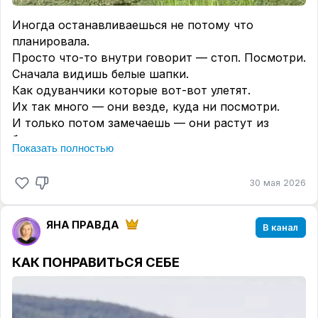
Иногда останавливаешься не потому что
планировала.
Просто что-то внутри говорит — стоп. Посмотри.
Сначала видишь белые шапки.
Как одуванчики которые вот-вот улетят.
Их так много — они везде, куда ни посмотри.
И только потом замечаешь — они растут из
болота.
Показать полностью
Из стоячей воды.
Из того места где, казалось бы, ничего красивого
30 мая 2026
быть не может.
Молодые берёзы тянутся вверх прямо из воды.
ЯНА ПРАВДА
Ветер дует сильный — а они качаются и стоят.
В канал
Поднимаешь голову — а там облака.
Белые, огромные, очень низкие.
КАК ПОНРАВИТЬСЯ СЕБЕ
Плывут так близко, что кажется — сейчас
накроют.
Обнимут.