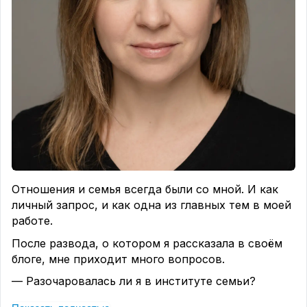
Стыдно жить своей счастливой жизнью.
Стыдно своей сексуальности.
Стыдно хотеть секса.
А вы знали, что
стыд буквально разрушает
человека
?
Так же, как обида и чувство вины.
Мы стыдимся своего тела, полных рук, ног — и
постоянно думаем:
«А что обо мне подумают?»
Да плевать, что они подумают.
Лучше жить своей счастливой жизнью, чем
прозябать рядом с человеком, который тебя не
Отношения и семья всегда были со мной. И как
видит
.
личный запрос, и как одна из главных тем в моей
Женщине так важно нравиться самой себе.
работе.
Любить себя.
После развода, о котором я рассказала в своём
Быть собой.
блоге, мне приходит много вопросов.
Быть живой, а не удобной.
Слышать себя, а не угождать другим.
— Разочаровалась ли я в институте семьи?
Выбирать себя.
Нет.