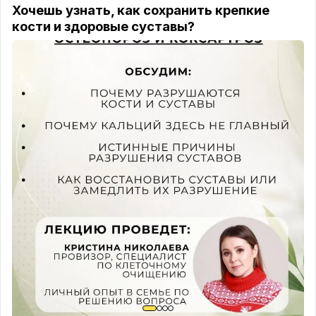
них в больнице). Теперь жизнерадостный,
Хочешь узнать, как сохранить крепкие
оптимистичный человек без перепадов
кости и здоровые суставы?
настроения! В начале боялся «пилюль», теперь
каждую неделю просит заполнить «волшебным
зельем» его таблетницу)))
#концепция90дней