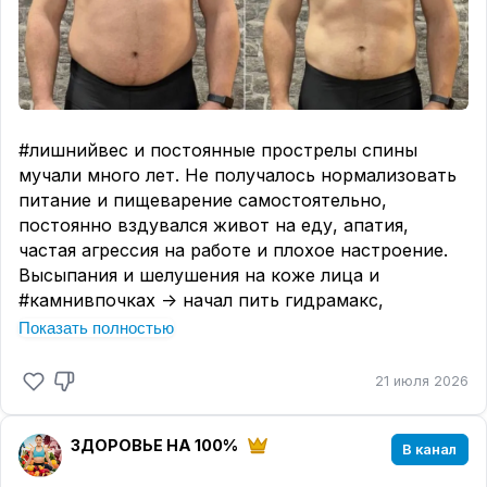
#лишнийвес и постоянные прострелы спины
мучали много лет. Не получалось нормализовать
питание и пищеварение самостоятельно,
постоянно вздувался живот на еду, апатия,
частая агрессия на работе и плохое настроение.
Высыпания и шелушения на коже лица и
#камнивпочках -> начал пить гидрамакс,
появилась энергия, улучшилось самочувствие,
Показать полностью
решил пойти дальше на очищение #90дней,
вернулся в зал и даже начал бегать (в прошлом
21 июля 2026
спортсмен), пробежал 21.1км, прострелы в спине
прошли совсем, пищеварение как часы, кожа
ЗДОРОВЬЕ НА 100%
чистая, оксалатные камни перестали беспокоить,
В канал
выходили сами песочком (а ранее лежал из-за