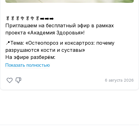
🥬🥬🥬🥦🥬🥦🥬➡️➡️➡️
Приглашаем на бесплатный эфир в рамках
проекта «Академия Здоровья»!
📍Тема: «Остеопороз и коксартроз: почему
разрушаются кости и суставы»
На эфире разберём:
✅ Почему кальций — не панацея.
Показать полностью
✅ Истинные причины разрушения суставов и
дефициты витаминов и минералов.
6 августа 2026
✅ Как замедлить разрушение или запустить
восстановление.
Спикер — Кристина Николаева, провизор,
специалист по клеточному очищению. В эфире
поделится не только профессиональными
знаниями, но и личным опытом решения
проблемы в семье.