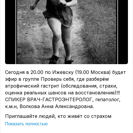
Сегодня в 20.00 по Ижевску (19.00 Москва) будет
эфир в группе Проверь себя, где разберём
атрофический гастрит (обследования, страхи,
оценка реальных шансов на восстановление)!!!
СПИКЕР ВРАЧ-ГАСТРОЭНТЕРОЛОГ, гепатолог,
к.м.н, Волкова Анна Александровна.
Приглашайте людей, кто живёт со страхом
ожидания рака желудка на фоне атрофии!!!
Показать полностью
Ссылку выложу вечером в этом чате!