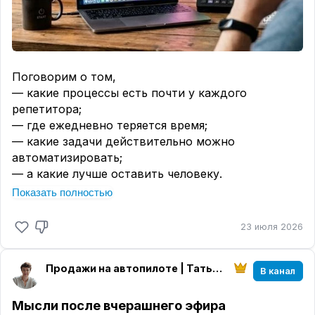
процессы репетитор может автоматизировать
уже сейчас, без команды, программистов и
сложных настроек.
Разберём, где действительно нужна ваша
вовлечённость, а где систему можно настроить
Поговорим о том,
один раз и больше не возвращаться к этому
— какие процессы есть почти у каждого
каждый день.
репетитора;
— где ежедневно теряется время;
#system001
— какие задачи действительно можно
автоматизировать;
— а какие лучше оставить человеку.
И, конечно, разберём ваши вопросы на реальных
Показать полностью
примерах.
Если давно хотелось понять, с чего вообще
23 июля 2026
начинать автоматизацию — приходите.
Без сложных терминов.
Продажи на автопилоте | Татьяна Астафьева
Только практика.
В канал
И да, эфир проведу в ВК.
Мысли после вчерашнего эфира