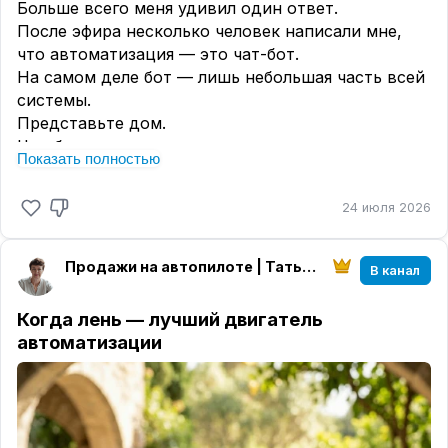
Больше всего меня удивил один ответ.
После эфира несколько человек написали мне,
что автоматизация — это чат-бот.
На самом деле бот — лишь небольшая часть всей
системы.
Представьте дом.
Чат-бот — это дверь.
Показать полностью
Но есть ещё фундамент.
Проводка.
24 июля 2026
Водопровод.
Окна.
Крыша.
Продажи на автопилоте | Татьяна Астафьева
В канал
Если поставить красивую дверь в
недостроенный дом, жить в нём всё равно не
Когда лень — лучший двигатель
получится.
автоматизации
Так же и здесь.
Автоматизация — это не один инструмент.
Это способ выстроить работу так, чтобы система
помогала человеку, а не наоборот.