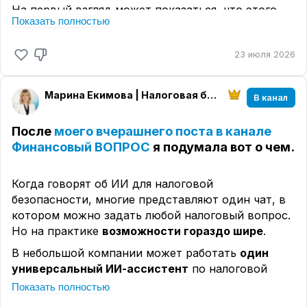
На первый взгляд может показаться, что этого
Показать полностью
достаточно.
Но именно здесь большинство и совершает
23 июля 2026
ошибку.
Искусственный интеллект отвечает не на вашу
Марина Екимова | Налоговая безопасность бизнеса
В канал
реальную ситуацию.
Он отвечает на тот вопрос, который вы ему
После
моего вчерашнего поста в канале
задали.
Финансовый ВОПРОС
я подумала вот о чем.
А это далеко не одно и то же.
Чтобы ответить, есть ли налоговый риск, сначала
Когда говорят об ИИ для налоговой
нужно понять,
какие обстоятельства вообще
безопасности, многие представляют один чат, в
имеют значение для его оценки.
котором можно задать любой налоговый вопрос.
Но на практике
возможности гораздо шире
.
🔵 Например, если
речь идет о дроблении
бизнеса,
нужно проверить взаимозависимость
В небольшой компании может работать
один
компаний, кто фактически управляет бизнесом,
универсальный ИИ-ассистент
по налоговой
самостоятельность каждого участника...
безопасности.
Показать полностью
А в крупном бизнесе со сложной структурой и
🔵 Если анализируются
взаимоотношения со