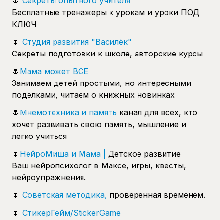
🌷
Секреты опытного учителя️
Бесплатные тренажеры к урокам и уроки ПОД
КЛЮЧ
🌷
Студия развития "Василёк"
Секреты подготовки к школе, авторские курсы
🌷
Мама может ВСЁ
Занимаем детей простыми, но интересными
поделками, читаем о книжных новинках
🌷
Мнемотехника и память
канал для всех, кто
хочет развивать свою память, мышление и
легко учиться
🌷
НейроМиша и Мама |
Детское развитие
Ваш нейропсихолог в Максе, игры, квесты,
нейроупражнения.
🌷
Советская методика,
проверенная временем.
🌷
СтикерГейм/StickerGame