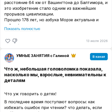
расстояние 64 км от Вашингтона до Балтимора, и
это изобретение стало одним из важнейших
прорывов цивилизации.
Прошло 178 лет, но азбука Морзе актуальна и
сейчас!
Показать полностью
Современные дети сталкиваются с ним на уроках
информатики, когда нужно зашифровать
13 июля 2026
сообщения с помощью точек и тире.
Но знаете ли вы, что чтение текста на основе
УМНЫЕ ЗАНЯТИЯ с Галиной
В канал
азбуки Морзе является отличным тренажёром для
развития скорости чтения?
Что ж, небольшая головоломка показала,
Упражнения с азбукой Морзе тренируют
насколько мы, взрослые, невнимательны к
концентрацию внимания, зрительное
деталям
восприятие, расширяют боковое зрение.
Жаль, что таких текстов для детей очень мало,
можно сказать, совсем нет.
Что уж говорить о детях!
В последнее время поступают вопросы: как
избежать ошибок при чтении? что делать, если