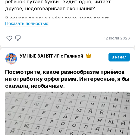
ребёнок путает буквы, видит одно, читает
другое, недоговаривает окончания?
В основе таких ошибок тоже часто лежит
Показать полностью
невнимательность, низкий уровень
переключаемости внимания и саморегуляции.
12 июля 2026
Как всегда, нет мгновенного решения, зато есть
хорошие упражнения, которые изо дня в день
оттачивают эти навыки детей.
УМНЫЕ ЗАНЯТИЯ с Галиной
В канал
Вот некоторые из них.
Посмотрите, какое разнообразие приёмов
👇
на отработку орфограмм. Интересные, я бы
сказала, необычные.