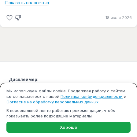
Показать полностью
18 июля 2026
Дисклеймер:
Все кейсы и примеры приведены для иллюстрации.
Мы используем файлы cookie. Продолжая работу с сайтом,
Результаты не гарантируются и зависят от множества
вы соглашаетесь с нашей
Политика конфиденциальности
и
факторов.
Согласие на обработку персональных данных
.
В персональной ленте работают рекомендации, чтобы
Политика конфиденциальности
показывать более подходящие материалы.
Пользовательское соглашение
Публичная оферта
Правила сервиса
Хорошо