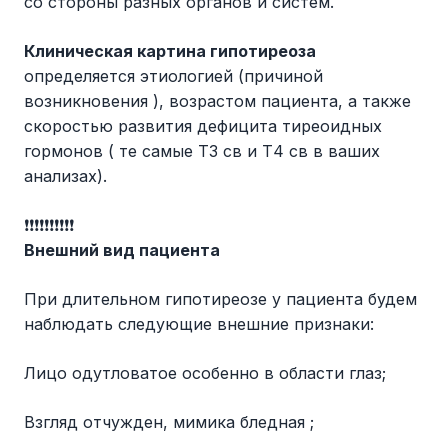
со стороны разных органов и систем.
Клиническая картина гипотиреоза
определяется этиологией (причиной
возникновения ), возрастом пациента, а также
скоростью развития дефицита тиреоидных
гормонов ( те самые Т3 св и Т4 св в ваших
анализах).
❗️❗️❗️❗️❗️❗️❗️❗️❗️❗️
Внешний вид пациента
При длительном гипотиреозе у пациента будем
наблюдать следующие внешние признаки:
Лицо одутловатое особенно в области глаз;
Взгляд отчужден, мимика бледная ;