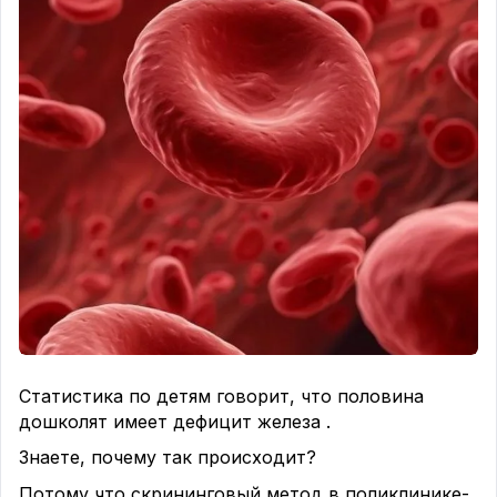
Данное состояние является предшественником
диабета 2 типа и требует обязательной
коррекции.
Если будут ваши реакции или комментарии
можем разобрать вопрос про
инсулинорезистентность отдельно.
К вегетативным расстройствам и какой то
особенной конституции данное состояние не
относится.
Статистика по детям говорит, что половина
дошколят имеет дефицит железа .
Знаете, почему так происходит?
Потому что скрининговый метод в поликлинике-