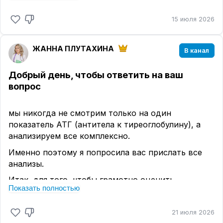
к верхней границе референса.
15 июля 2026
Необходимо насторожиться если они стремятся к
нижней границе референса.
ЖАННА ПЛУТАХИНА
3️⃣ Ат к ТПО - в идеале, их не должно быть.
В канал
4️⃣ УЗИ ЩЖ
Добрый день, чтобы ответить на ваш
Объём до 10 см3
вопрос
Не должно быть кист и узлов
Врач превентивной и антивозрастной медицины,
мы никогда не смотрим только на один
врач общей практики, врач эндокринолог.
показатель АТГ (антитела к тиреоглобулину), а
Плутахина Жанна Ильдаровна
анализируем все комплексно.
Именно поэтому я попросила вас прислать все
анализы.
Итак, для того, чтобы грамотно оценить
Показать полностью
здоровье щитовидной железы нам нужно
посмотреть на следующие показатели:
21 июля 2026
1️⃣ТТГ -в диапазоне 1.0-2.0 , (максимум до 2.5, но