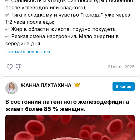
✅️ Сонливость и упадок сил после еды ( особенно
после углеводов или сладкого);
✅️ Тяга к сладкому и чувство "голода" уже через
1-2 часа после еды;
✅️ Жир в области живота, трудно похудеть
✅️ Резкая смена настроения. Мало энергии в
середине дня
✅️ Трудно сконцентрироваться. "Туман в голове"
Показать полностью
✅️ Потливость ладоней, слабость, желание что то
немедленно съесть вплоть до трясучки.
21 июля 2026
✅️ Когда голодны чувствуете себе нервно, но
когда покушали настроение улучшается.
ЖАННА ПЛУТАХИНА
В канал
И много других признаков, которые требуют
отдельного поста.
В состоянии латентного железодефицита
Чтобы подтвердить или опровергнуть данный
живет более 85 % женщин.
диагноз необходимо сдать анализы :
✅️ Инсулин
✅️ Глюкоза натощак
✅️ НОМА индекс