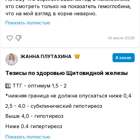
это смотреть только на показатель гемоглобина,
что на мой взгляд в корне неверно.
Показать полностью
Зачастую мы видим в анализах гемоглобин 118-
120 и считаем это нормой, а симптомы которые
испытывает человек, игнорируем ссылаем на
14 июля 2026
усталость, недосып и даже « низкое давление».
Давайте сегодня поговорим о жалобах которые
ЖАННА ПЛУТАХИНА
В канал
чаще всего предъявляет такой пациент.
Тезисы по здоровью Щитовидной железы
1️⃣ ТТГ - оптимум 1,5 - 2
*нижняя граница не должна опускаться ниже 0,4
2,5 - 4.0 - субклинический гипотиреоз
Выше 4,0 - гипотиреоз
Ниже 0.4 гипертиреоз
2️⃣ Т3 св., Т4 св. - в середине референса, а лусше
Показать полностью