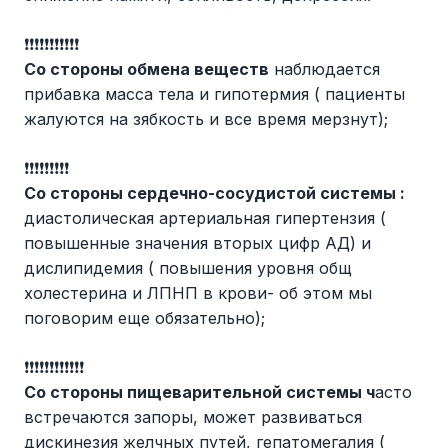
❗️❗️❗️❗️❗️❗️❗️❗️❗️❗️❗️
Со стороны обмена веществ
наблюдается
прибавка масса тела и гипотермия ( пациенты
жалуются на зябкость и все время мерзнут);
❗️❗️❗️❗️❗️❗️❗️❗️❗️
Со стороны сердечно-сосудистой системы :
диастолическая артериальная гипертензия (
повышенные значения вторых цифр АД) и
дислипидемия ( повышения уровня общ
холестерина и ЛПНП в крови- об этом мы
поговорим еще обязательно);
❗️❗️❗️❗️❗️❗️❗️❗️❗️❗️❗️❗️
Со стороны пищеварительной системы ч
асто
встречаются запоры, может развиваться
дискинезия желчных путей, гепатомегалия (