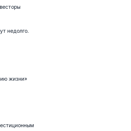
нвесторы
ут недолго.
фию жизни»
нвестиционным