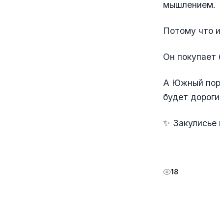
мышлением.
Потому что и
Он покупает
А Южный порт
будет дороги
✨ Закулисье
18