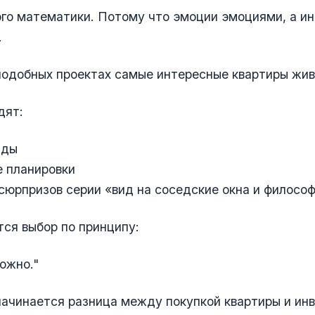
го математики. Потому что эмоции эмоциями, а и
.
подобных проектах самые интересные квартиры жив
дят:
иды
е планировки
сюрпризов серии «вид на соседские окна и филосо
ся выбор по принципу:
ожно."
начинается разница между покупкой квартиры и и