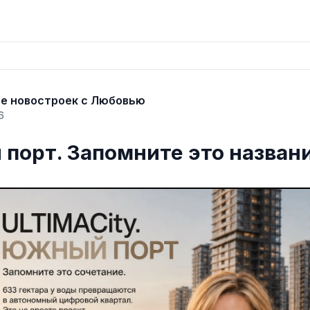
ье новостроек с Любовью
6
порт. Запомните это назван