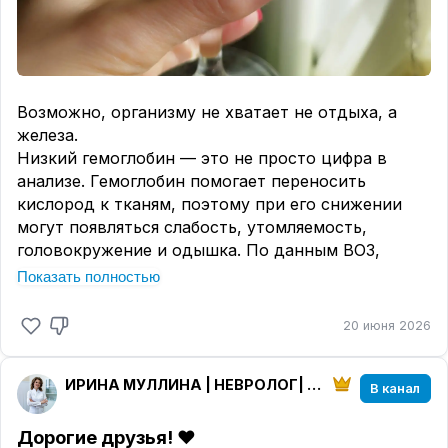
Возможно, организму не хватает не отдыха, а
железа.
Низкий гемоглобин — это не просто цифра в
анализе. Гемоглобин помогает переносить
кислород к тканям, поэтому при его снижении
могут появляться слабость, утомляемость,
головокружение и одышка. По данным ВОЗ,
анемия часто связана с дефицитом железа и
Показать полностью
особенно распространена среди женщин и детей.
20 июня 2026
Но важный момент: иногда человек пьёт железо,
а результата почти нет.
Почему? Потому что организму нужна не
ИРИНА МУЛЛИНА | НЕВРОЛОГ| КОСМЕТОЛОГ| РЕФЛЕКСОТЕРАПЕВТ|
В канал
хаотичная добавка, а грамотная схема
поддержки.
Дорогие друзья!
❤️