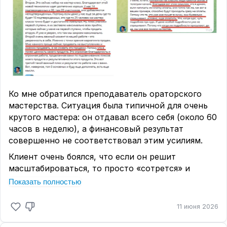
найти клиентов превращается в набор
разрозненных действий.
Сегодня вы пишете посты обо всём.
Завтра придумывает новый продукт.
Через неделю меняете аудиторию.
Потом снижаете чек, потому что "люди не
покупают".
Ко мне обратился преподаватель ораторского
И так каждый раз начинаете продажи с нуля.
мастерства. Ситуация была типичной для очень
Напишите, кто проживал такой опыт? Как часто
крутого мастера: он отдавал всего себя (около 60
возвращаетесь к собственному маркетингу?
часов в неделю), а финансовый результат
совершенно не соответствовал этим усилиям.
Клиент очень боялся, что если он решит
масштабироваться, то просто «сотрется» и
выгорит, а денег больше не станет. Он привык
Показать полностью
всё делать сам, при этом его услуги стоили
неприлично дешево для его уровня. Например, за
11 июня 2026
курс из 8 живых занятий он брал всего 10–13
тысяч рублей.