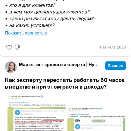
▪️ кто я для клиентов?
▪️ в чем моя ценность для клиентов?
▪️ какой результат хочу давать людям?
▪️ на каких условиях?
Показать полностью
В этих вопросах кроется вся суть и дальнейший
путь продаж.
4 августа 2026
Это не философские рассуждения и не попытка
найти себя. Это фундамент проекта, от которого
зависят:
Маркетинг зрелого эксперта | Нурия Карычева
В канал
✅ ваше позиционирование
✅ продукт и его стоимость
Как эксперту перестать работать 60 часов
✅ содержание контента
в неделю и при этом расти в доходе?
✅ смыслы, которые вы транслируете
✅ способы продвижения
✅ продажи и коммуникация с клиентом
✅ качество клиентов
Как следствие — ваш доход и загрузка.
Если у вас нет ясности в этих вопросах, попытки