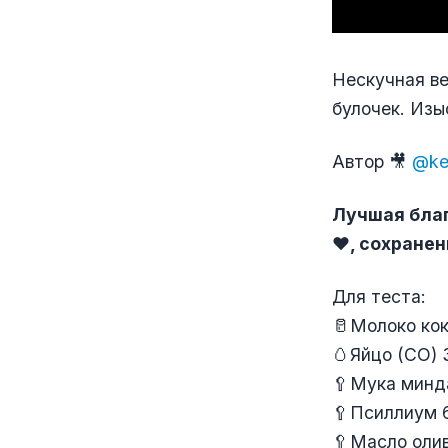
Нескучная ве
булочек. Изы
Автор 🎥
@ke
Лучшая благ
❤️
, сохране
Для теста:
🥛Молоко кок
🥚Яйцо (СО) 
🥄Мука минд
🥄Псиллиум 6
🥄Масло олив