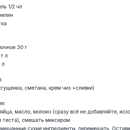
ль 1/2 чл
нилин
тка
очное 30 г
ст л
 л
:
сгущенка, сметана, крем чиз +сливки)
е:
 яйца, масло, молоко (сразу всё не добавляйте, исх
 теста), смешать миксером
смешанные сухие ингредиенты, перемешать. Остави