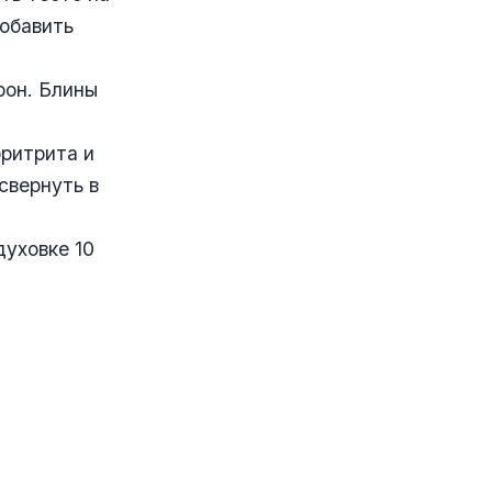
добавить
рон. Блины
ритрита и
свернуть в
духовке 10