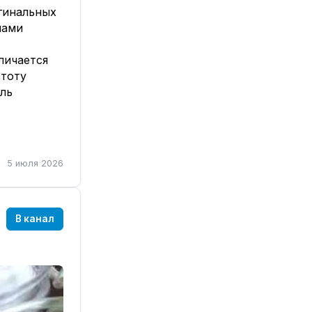
игинальных
нами
личается
стоту
ель
ашим
❤️
,
5 июля 2026
В канал
) 75г
ляла)