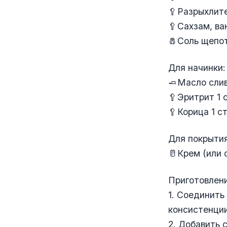
🥄Разрыхлите
🥄Сахзам, ва
🧂Соль щепо
Для начинки:
🧈Масло слив
🥄Эритрит 1 
🥄Корица 1 ст
Для покрытия
🥛Крем (или 
Приготовлени
1. Соединить
консистенции
2. Добавить 