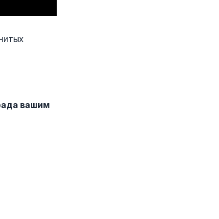
енитых
рада вашим