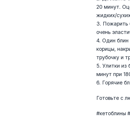
20 минут. Оц
жидких/сухих
3. Пожарить 
очень эласт
4. Один блин
корицы, накр
трубочку и т
5. Улитки из
минут при 18
6. Горячие б
Готовьте с л
#кетоблины 