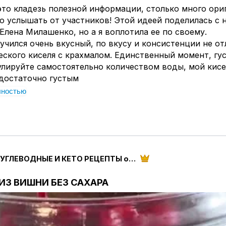
это кладезь полезной информации, столько много ор
 услышать от участников! Этой идеей поделилась с 
Елена Милашенко, но а я воплотила ее по своему.
учился очень вкусный, по вкусу и консистенции не от
еского киселя с крахмалом. Единственный момент, гу
улируйте самостоятельно количеством воды, мой кис
 достаточно густым
лностью
ketoparanoia
агодарность для меня - ваша активность! Очень в
ям и комментариям!
 10г
НИЗКОУГЛЕВОДНЫЕ И КЕТО РЕЦЕПТЫ от ketoparanoia
0мл
и джем (у меня был джем собственного приготовления
ИЗ ВИШНИ БЕЗ САХАРА
на (по желанию, у меня ягода была кислая, я не добав
 использовать вместо ягод