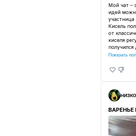
Мой чат – 
идей можно
участница 
Кисель пол
от классич
киселя рег
получился
Показать по
Автор 🎥
@
Лучшая бл
сохранени
Состав:
🥄Псиллиум
💧Вода 70
🍇Ягоды ил
ВАРЕНЬЕ 
🥄Сахзам
🍋Сок лимо
Или
Сок лимона