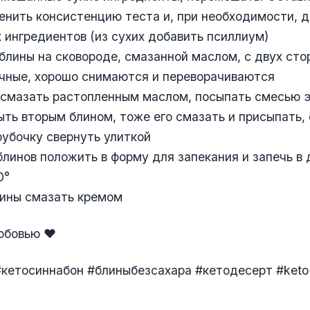
енить консистенцию теста и, при необходимости, 
 ингредиентов (из сухих добавить псиллиум)
блины на сковороде, смазанной маслом, с двух сто
ичные, хорошо снимаются и переворачиваются
 смазать растопленным маслом, посыпать смесью э
ыть вторым блином, тоже его смазать и присыпать, 
рубочку свернуть улиткой
 блинов положить в форму для запекания и запечь в 
0°
лины смазать кремом
юбовью ❤️
#кетосиннабон #блиныбезсахара #кетодесерт #keto