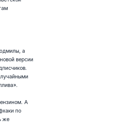
там
Людмилы, а
 новой версии
дписчиков.
 случайными
плива».
бензином. А
фхаки по
ь же