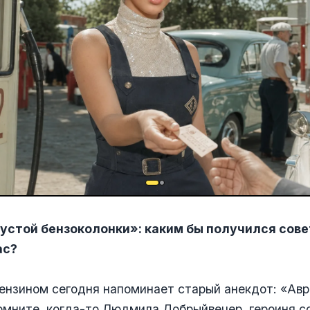
устой бензоколонки»: каким бы получился сов
ас?
ензином сегодня напоминает старый анекдот: «Авр
омните, когда-то Людмила Добрыйвечер, героиня с