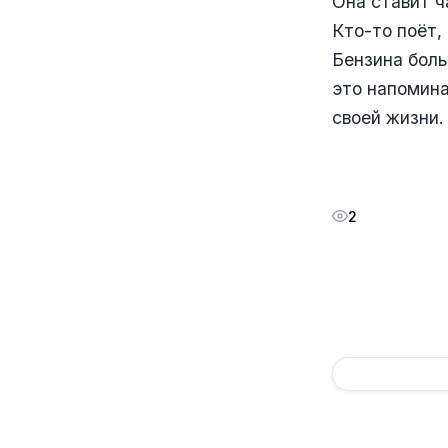
Она ставит ч
Кто-то поёт,
Бензина боль
это напомина
своей жизни.
2