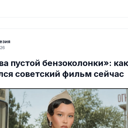
езия
026
ва пустой бензоколонки»: ка
лся советский фильм сейчас