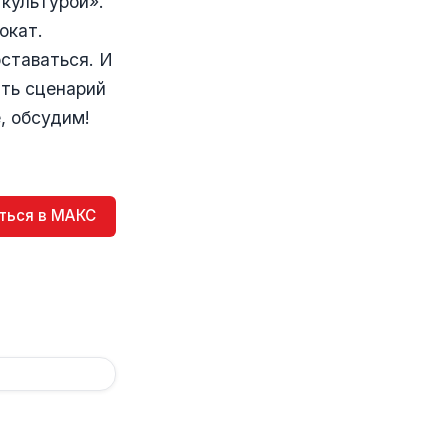
 культурой».
окат.
оставаться. И
ать сценарий
, обсудим!
ться в МАКС