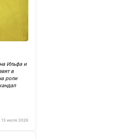
на Ильфа и
авят в
на роли
кандал
13 июля 2026
а экран, но
рел и