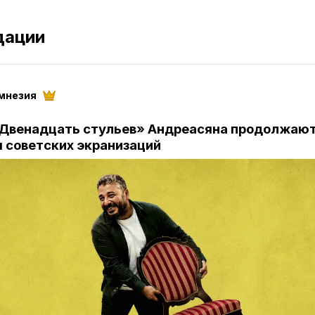
дации
мнезия
Двенадцать стульев» Андреасяна продолжаю
 советских экранизаций