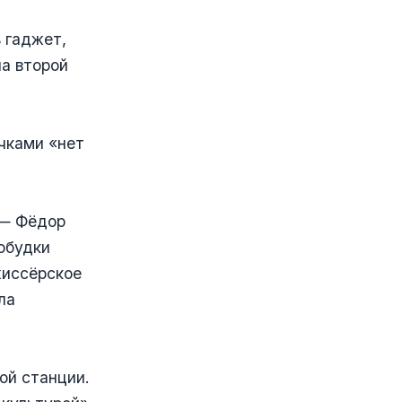
ь гаджет,
на второй
чками «нет
 — Фёдор
обудки
жиссёрское
ла
ой станции.