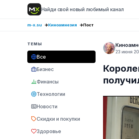
Найди свой новый любимый канал
m-x.su
Киноамнезия
Пост
ТЕМЫ
Киноамн
23 июня 2
Все
Короле
Бизнес
получи
Финансы
Технологии
Новости
Скидки и покупки
Здоровье