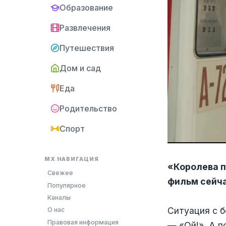
Образование
Развлечения
Путешествия
Дом и сад
Еда
Родительство
Спорт
MX НАВИГАЦИЯ
«Королева п
Свежее
фильм сейч
Популярное
Каналы
Ситуация с б
О нас
Правовая информация
— «Ой!». А п