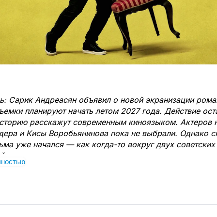
: Сарик Андреасян объявил о новой экранизации рома
ъемки планируют начать летом 2027 года. Действие ост
сторию расскажут современным киноязыком. Актеров 
дера и Кисы Воробьянинова пока не выбрали. Однако с
ьма уже начался — как когда-то вокруг двух советских
й.
лностью
торый Гайдай едва не потерял
дай давно мечтал перенести «Двенадцать стульев» н
решение получил Георгий Данелия. Позже тот перего