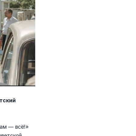
етский
ам — всё!»
оветской