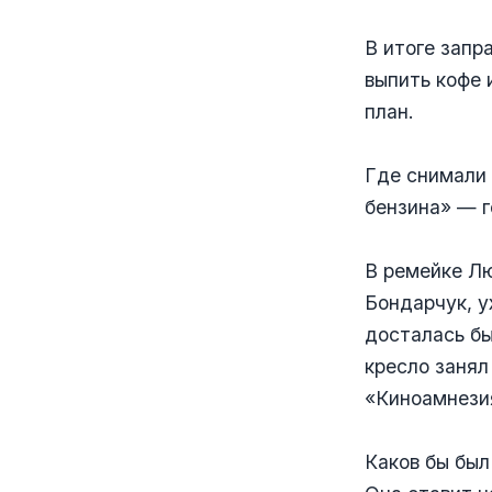
В итоге запр
выпить кофе 
план.
Где снимали
бензина» — г
В ремейке Л
Бондарчук, у
досталась бы
кресло занял
«Киноамнези
Каков бы был