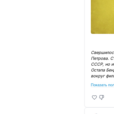
Свершилось
Петрова. С
СССР, но и
Остапа Бен
вокруг фил
экранизаци
Показать по
Фильм, ко
Леонид Гай
первым раз