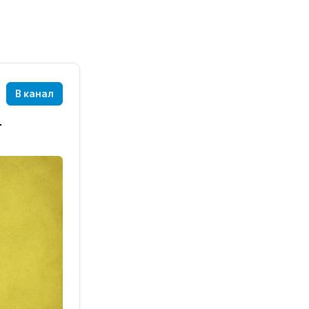
В канал
т