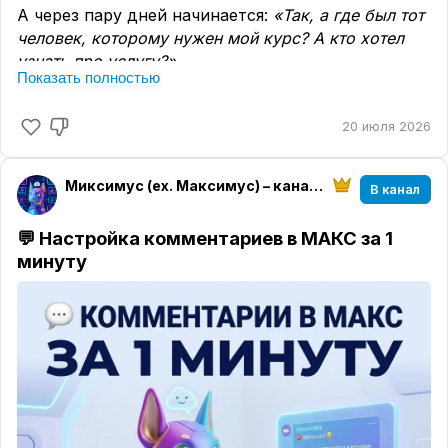
А через пару дней начинается:
«Так, а где был тот
человек, которому нужен мой курс? А кто хотел
узнать про услугу?»
Показать полностью
🥰
В Миксимусе для этого есть CRM.
Там лежат люди, которые уже сделали шаг к вам:
20 июля 2026
оставили заявку, забрали лид-магнит, ответили
на вопросы.
Миксимус (ex. Максимус) – канал на Максимум
В канал
▫️ Заявки из форм
▫️ Получатели подарков
💬 Настройка комментариев в МАКС за 1
▫️ Детали конкретного человека
минуту
▫️ Отдельные списки под разные продукты
▫️ Выгрузка базы в CSV
Вы открываете нужный список — и сразу видите,
кто пришёл, с каким запросом и что оставил.
Например, заявки на консультацию можно
держать отдельно от тех, кто забрал чек-лист.
Людей, которым интересен курс, — отдельно от