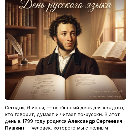
Не просто детектив. Это роман о
девочке-«болотце», которая смогла выжить в
одиночестве благодаря природе и книгам.
📖
«Чудо» — Р. Дж. Паласио
Обязательна к прочтению и детям, и взрослым.
Книга о мальчике с другим лицом, которая учит
милосердию.
📖
«Я не тормоз» — Нина Дашевская
Современная российская проза о мальчике с
СДВГ. Очень живая, честная и нужная история.
💬Какая книга из вашего детства повлияла на вас
сильнее всего?
Сегодня, 6 июня, — особенный день для каждого,
кто говорит, думает и читает по-русски. В этот
день в 1799 году родился
Александр Сергеевич
Пушкин
— человек, которого мы с полным