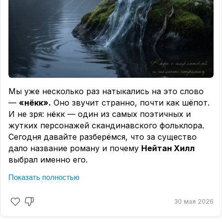
Ричарда Османа, эта книга станет прекрасным
дополнением вашей коллекции.
Динамичный сюжет, лёгкий язык и атмосфера
тайны, которая держит в напряжении до самого
конца. При этом это очень «кинематографичная»
история — читая, буквально видишь зелёные
луга, элегантные конюшни и чувствуешь дух
Мы уже несколько раз натыкались на это слово
расследования от первого лица.
—
«нёкк».
Оно звучит странно, почти как шёпот.
💬Нравится ли вам жанр «cozy mystery»?
И не зря: нёкк — один из самых поэтичных и
жутких персонажей скандинавского фольклора.
Сегодня давайте разберёмся, что за существо
дало название роману и почему
Нейтан Хилл
выбрал именно его.
В старых легендах Скандинавии нёкк (Nøkk,
Показать полностью
Näcken) — это водяной дух, обитающий в тёмных
озёрах и медленных реках. Он не просто живёт в
30 мая 2026
воде — он и есть вода. Бесформенный, текучий,
он способен принимать любой облик. Но есть у