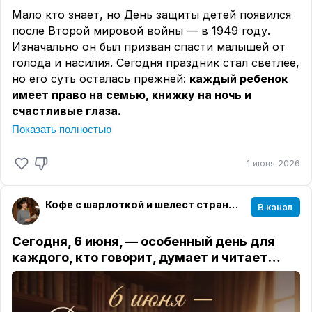
Мало кто знает, но День защиты детей появился
после Второй мировой войны — в 1949 году.
Изначально он был призван спасти малышей от
голода и насилия. Сегодня праздник стал светлее,
но его суть осталась прежней:
каждый ребенок
имеет право на семью, книжку на ночь и
счастливые глаза.
Показать полностью
«Если бы дети росли в соответствии с нашими
ожиданиями, у нас вырастали бы одни гении».
1 июня 2026
— Иоганн Вольфганг Гёте
Собрала для вас несколько книг, которые подарят
тепло и детям, и их родителям.
Кофе с шарлоткой и шелест страниц☕️📖
В канал
📖
«Дом на краю ночи» — Кэтрин Бэннер
Сегодня, 6 июня, — особенный день для
Трепетная сага о семье на итальянском острове.
каждого, кто говорит, думает и читает…
Про детей, которые вырастают, и любовь,
которая остается.
📖
«Там, где раки поют» — Дилия Оуэнс