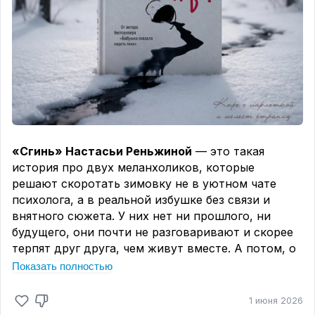
«Сгинь» Настасьи Реньжиной
— это такая
история про двух меланхоликов, которые
решают скоротать зимовку не в уютном чате
психолога, а в реальной избушке без связи и
внятного сюжета. У них нет ни прошлого, ни
будущего, они почти не разговаривают и скорее
терпят друг друга, чем живут вместе. А потом, о
чудо, появляется третий — мёртвый и
Показать полностью
невыносимо загадочный. И начинается
настоящий праздник иррациональности:
1 июня 2026
персонажи ведут себя так, будто никогда не