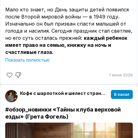
Мало кто знает, но День защиты детей появился
после Второй мировой войны — в 1949 году.
Изначально он был призван спасти малышей от
голода и насилия. Сегодня праздник стал светлее,
но его суть осталась прежней:
каждый ребенок
имеет право на семью, книжку на ночь и
счастливые глаза.
Показать полностью
«Если бы дети росли в соответствии с нашими
ожиданиями, у нас вырастали бы одни гении».
1 июня 2026
— Иоганн Вольфганг Гёте
Собрала для вас несколько книг, которые подарят
тепло и детям, и их родителям.
Кофе с шарлоткой и шелест страниц☕️📖
В канал
📖
«Дом на краю ночи» — Кэтрин Бэннер
#обзор_новинки
«Тайны клуба верховой
Трепетная сага о семье на итальянском острове.
езды» (Грета Фогель)
Про детей, которые вырастают, и любовь,
которая остается.
📖
«Там, где раки поют» — Дилия Оуэнс