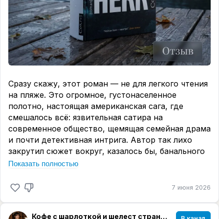
Сразу скажу, этот роман — не для легкого чтения
на пляже. Это огромное, густонаселенное
полотно, настоящая американская сага, где
смешалось всё: язвительная сатира на
современное общество, щемящая семейная драма
и почти детективная интрига. Автор так лихо
закрутил сюжет вокруг, казалось бы, банального
политического скандала, что я то смеялась в
Показать полностью
голос над нелепостью ситуаций, то читала с
комком в горле, потому что это было слишком
7 июня 2026
пронзительно.
Больше всего меня задела линия матери главного
Кофе с шарлоткой и шелест страниц☕️📖
В канал