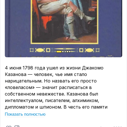
сморило на десятой странице «Улисса» Джойса
— гордитесь собой. Ваш мозг только что сжёг
калорий не меньше, чем при лёгкой пробежке! 🏃‍♂️
📚
💬 Какая книга заставила ваш мозг «вскипеть» и
потребовать немедленного отдыха?
4 июня 1798 года ушел из жизни Джакомо
Казанова — человек, чье имя стало
нарицательным. Но назвать его просто
«ловеласом» — значит расписаться в
собственном невежестве. Казанова был
интеллектуалом, писателем, алхимиком,
дипломатом и шпионом. В честь его памяти
ловите подборку книг о тех, чьи жизни —
Показать полностью
сплошное приключение на грани фола. 🎭