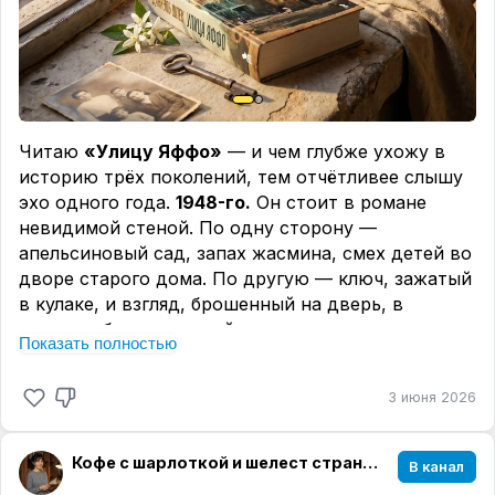
📖
«Трильби», Джордж Дюморье
Мрачная история о Свенгали — музыканте-
гипнотизере, который из обычной натурщицы
создал великую певицу. Роман о темной стороне
таланта, манипуляциях и психологической власти.
📖
«Золотой храм», Юкио Мисима
Читаю
«Улицу Яффо»
— и чем глубже ухожу в
А как насчет авантюры духа? История молодого
историю трёх поколений, тем отчётливее слышу
монаха, одержимого красотой до такой степени,
эхо одного года.
1948-го.
Он стоит в романе
что уничтожение прекрасного кажется ему
невидимой стеной. По одну сторону —
единственным способом освобождения.
апельсиновый сад, запах жасмина, смех детей во
Психологический триллер, основанный на
дворе старого дома. По другую — ключ, зажатый
реальном поджоге.
в кулаке, и взгляд, брошенный на дверь, в
💬 Что уже читали из подборки? Какие
которую больше не войти.
Показать полностью
впечатления?
В мае 1948 года заканчивается британский
мандат в Палестине. ООН предлагает план
3 июня 2026
раздела территории на два государства —
еврейское и арабское. Еврейское руководство
Кофе с шарлоткой и шелест страниц☕️📖
план принимает, арабское — отвергает. Давид
В канал
Бен-Гурион провозглашает создание Государства