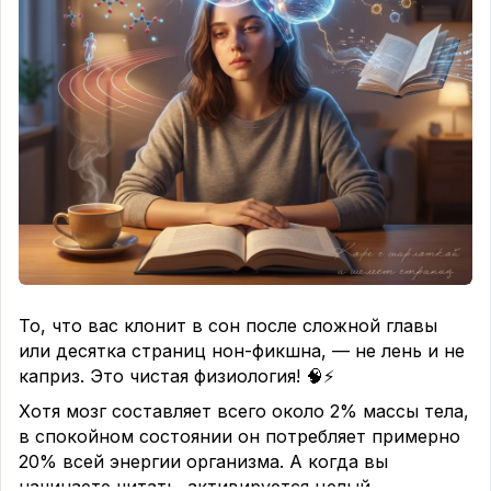
Шпек мастерски балансирует на грани личной
драмы и большой истории, заставляя задуматься
о корнях, выборе и о том, что делает нас теми,
кто мы есть. А ещё эта книга очень атмосферная
— слышишь уличный шум Хайфы, чувствуешь
запах восточных базаров и вязкий зной
ближневосточного лета☀️.
Погружайтесь смело, если готовы к испытанию
сильных эмоций. Эта книга точно оставит в душе
глубокий след. 💔
То, что вас клонит в сон после сложной главы
или десятка страниц нон-фикшна, — не лень и не
каприз. Это чистая физиология! 🧠⚡️
Хотя мозг составляет всего около 2% массы тела,
в спокойном состоянии он потребляет примерно
20% всей энергии организма. А когда вы
начинаете читать, активируется целый