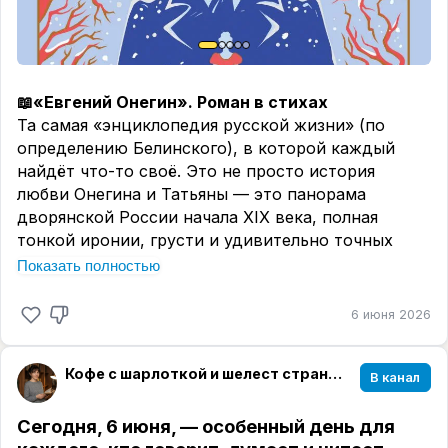
Эта книга — пазл, где каждый фрагмент встает на
свое место в самый неожиданный момент,
заставляя сердце биться чаще. Я бы советовала
её всем, кто любит семейные саги, кто не боится
📖«Евгений Онегин». Роман в стихах
сложных чувств и кому хочется одновременно
Та самая «энциклопедия русской жизни» (по
подумать о вечном и вдоволь посмеяться над
определению Белинского), в которой каждый
нашей безумной современностью. Это
найдёт что-то своё. Это не просто история
литература высшей пробы, которая останется в
любви Онегина и Татьяны — это панорама
вашем сердце надолго. Твердая, безоговорочная
дворянской России начала XIX века, полная
рекомендация! ✨📚
тонкой иронии, грусти и удивительно точных
психологических наблюдений. Пушкин писал этот
Показать полностью
роман больше семи лет, и сам называл его
«подвигом».
6 июня 2026
📖 «Капитанская дочка». Исторический роман
Единственный завершённый роман в прозе,
Кофе с шарлоткой и шелест страниц☕️📖
В канал
вышедший из-под пера Пушкина. На фоне
кровавого пугачёвского бунта разворачивается
Сегодня, 6 июня, — особенный день для
история взросления юного Петра Гринёва и его