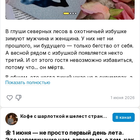
В общем, если вам хочется прочитать про жуть,
которая не имеет никакого смысла, но написана
очень даже вкусным языком — смело
заглядывайте в эту зимовку. А если хотите
В глуши северных лесов в охотничьей избушке
логики под обложкой, то она там точно не живёт.
зимуют мужчина и женщина. У них нет ни
прошлого, ни будущего — только бегство от себя.
А весной рядом с избушкой появляется некто
третий. И от этого гостя невозможно избавиться,
потому что... он мёртв.
В общем, это когда тихий ужас не в скримерах, а
Показать полностью
в том, что ты вдруг ловишь себя на мысли: "А я
бы на их месте... Не говори при ней "бу!", она и не
1 июня 2026
такое начиталась" 😈
Автор мастерски выстраивает сюжет, где
каждый шаг отзывается эхом нарастающего
Кофе с шарлоткой и шелест страниц☕️📖
В канал
ужаса. Это история не про злодея снаружи, а про
демонов внутри. Герои не разговаривают друг с
🌼
1 июня — не просто первый день лета.
другом, хотя им жизненно необходимо. Вместо
Это напоминание нам, взрослым, о том, как