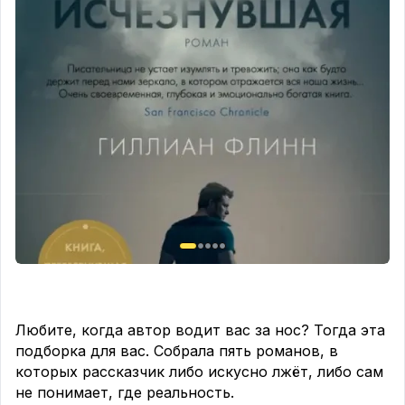
Неспешный темп, уютный антураж, интриги и
никакой «моря крови» — преступление точно
будет раскрыто. Для сравнения: если вы любите
романы вроде «Убийства и кексики» Питера
Боланда или «Клуба убийств по четвергам»
Ричарда Османа, эта книга станет прекрасным
дополнением вашей коллекции.
Динамичный сюжет, лёгкий язык и атмосфера
тайны, которая держит в напряжении до самого
конца. При этом это очень «кинематографичная»
история — читая, буквально видишь зелёные
луга, элегантные конюшни и чувствуешь дух
расследования от первого лица.
💬Нравится ли вам жанр «cozy mystery»?
Любите, когда автор водит вас за нос? Тогда эта
подборка для вас. Собрала пять романов, в
которых рассказчик либо искусно лжёт, либо сам
не понимает, где реальность.