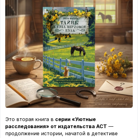
Не просто детектив. Это роман о
девочке-«болотце», которая смогла выжить в
одиночестве благодаря природе и книгам.
📖
«Чудо» — Р. Дж. Паласио
Обязательна к прочтению и детям, и взрослым.
Книга о мальчике с другим лицом, которая учит
милосердию.
📖
«Я не тормоз» — Нина Дашевская
Современная российская проза о мальчике с
СДВГ. Очень живая, честная и нужная история.
💬Какая книга из вашего детства повлияла на вас
сильнее всего?
Это вторая книга в
серии «Уютные
расследования» от издательства АСТ
—
продолжение истории, начатой в детективе