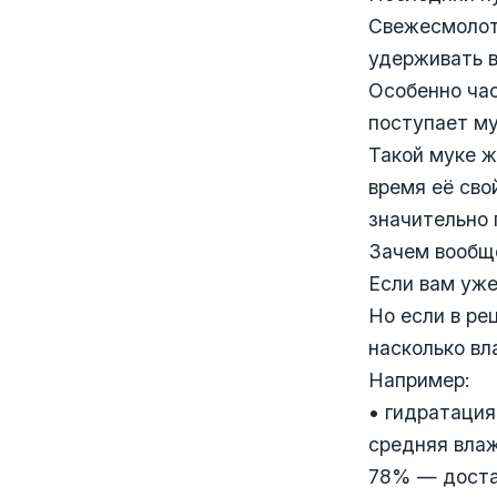
Свежесмолот
удерживать в
Особенно час
поступает му
Такой муке ж
время её сво
значительно 
Зачем вообщ
Если вам уже
Но если в ре
насколько вл
Например:
• гидратаци
средняя влаж
78% — доста