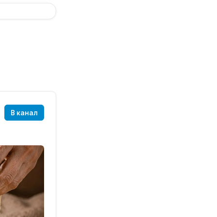
В канал
?