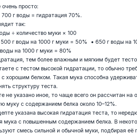
 очень просто:
+ 700 г воды = гидратация 70%.
ядит так:
оды ÷ количество муки × 100
500 г воды на 1000 г муки = 50% • 650 г воды на 1
воды на 1000 г муки = 80%
ратация, тем более влажным и мягким будет тесто
таете с тестом высокой гидратации, то обычно тре
 с хорошим белком. Такая мука способна удержива
нять структуру теста.
те не указано иное, то чаще всего он рассчитан на
ю муку с содержанием белка около 10–12%.
цепте указана высокая гидратация теста, то неред
я мука с повышенным содержанием белка. В некот
ьзуют смесь сильной и обычной муки, подбирая её 