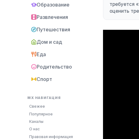
требуется «
Образование
оценить тр
Развлечения
Путешествия
Дом и сад
Еда
Родительство
Спорт
MX НАВИГАЦИЯ
Свежее
Популярное
Каналы
О нас
Правовая информация