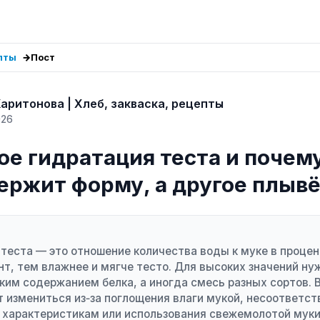
епты
Пост
аритонова | Хлеб, закваска, рецепты
026
ое гидратация теста и почем
держит форму, а другое плыв
теста — это отношение количества воды к муке в процен
т, тем влажнее и мягче тесто. Для высоких значений ну
ким содержанием белка, а иногда смесь разных сортов.
 измениться из‑за поглощения влаги мукой, несоответст
 характеристикам или использования свежемолотой муки