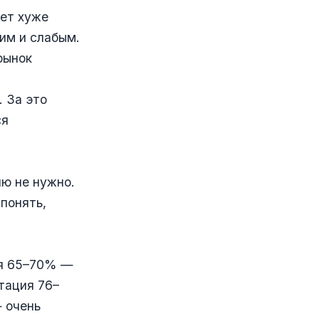
ет хуже
ким и слабым.
рынок
. За это
ся
ию не нужно.
 понять,
ия 65–70% —
тация 76–
 очень