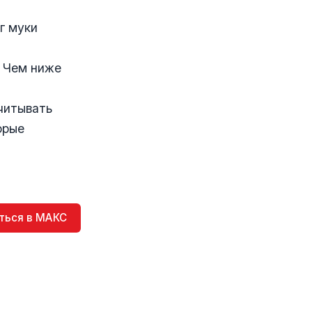
г муки
. Чем ниже
читывать
орые
ться в МАКС