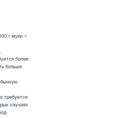
000 г муки =
.
буется более
ть больше
 обычную
ко требуется
орых случаях
под