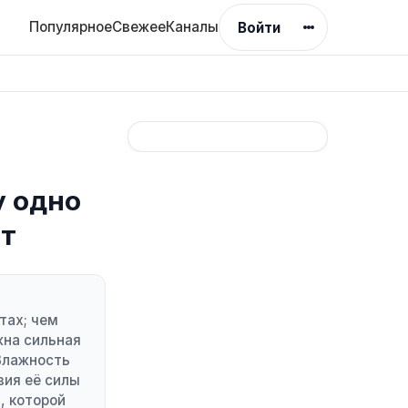
Популярное
Свежее
Каналы
Войти
у одно
ёт
тах; чем
жна сильная
 Влажность
вия её силы
, которой