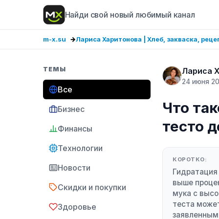
Найди свой новый любимый канал
m-x.su
Лариса Харитонова | Хлеб, закваска, рец
ТЕМЫ
Лариса Х
24 июня 2
Все
Что так
Бизнес
тесто 
Финансы
Технологии
КОРОТКО:
Новости
Гидратация 
выше процен
Скидки и покупки
мука с высо
теста может
Здоровье
заявленным