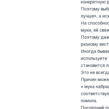
конкретную р
Поэтому выби
лучше», а ис
На способнос
муки, её све
Поэтому даж
разному вест
Иногда бывае
используете 
становится л
Это не всегд
Причин может
• мука набра
соответствуе
помола.
Последний пу