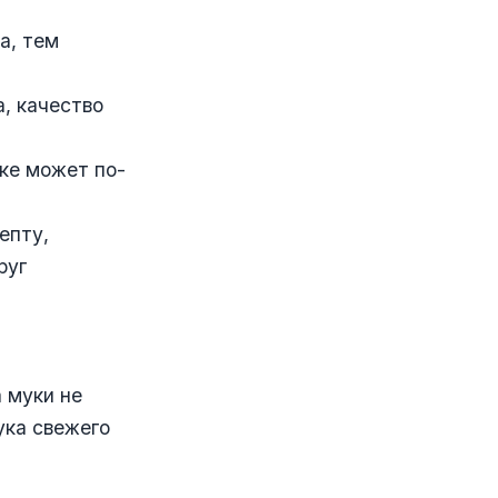
а, тем
, качество
ке может по-
епту,
руг
 муки не
ука свежего