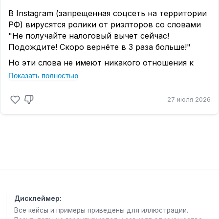
В Instagram (запрещенная соцсеть на территории
РФ) вирусятся ролики от риэлторов со словами
"Не получайте налоговый вычет сейчас!
Подождите! Скоро вернёте в 3 раза больше!"
Но эти слова не имеют никакого отношения к
налоговому законодательству❌
Показать полностью
Налоговый вычет предоставляется
27 июля 2026
налогоплательщику исходя из лимита вычета
именно в тот период, когда было приобретено
жилье.
В настоящее время действуют следующие размеры
налогового вычета в зависимости от периода
приобретения жилья
▪до 2003 года максимальный размер
имущественного налогового вычета составлял
Дисклеймер:
600 тыс рублей.
Все кейсы и примеры приведены для иллюстрации.
▪до 2008 года максимальный размер