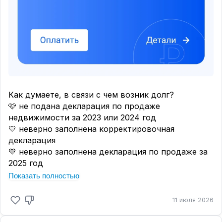
Как думаете, в связи с чем возник долг?
🩷 не подана декларация по продаже
недвижимости за 2023 или 2024 год
💛 неверно заполнена корректировочная
декларация
💙 неверно заполнена декларация по продаже за
2025 год
💜 другое
Показать полностью
Голосуйте в чате,
а вечером расскажу эту
11 июля 2026
историю подробнее