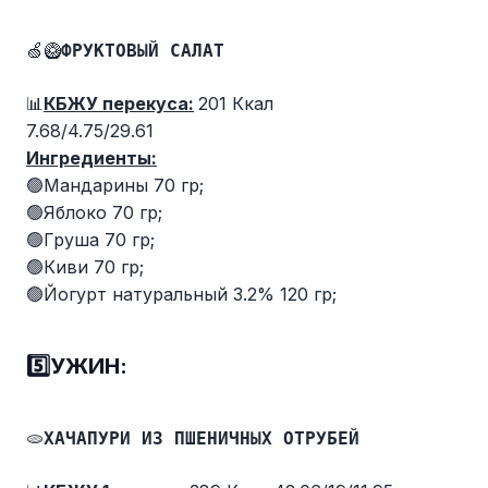
🍏🥝
ФРУКТОВЫЙ САЛАТ
📊
КБЖУ перекуса:
201 Ккал
7.68/4.75/29.61
Ингредиенты:
🟢Мандарины 70 гр;
🟢Яблоко 70 гр;
🟢Груша 70 гр;
🟢Киви 70 гр;
🟢Йогурт натуральный 3.2% 120 гр;
5️⃣УЖИН:
🫓
ХАЧАПУРИ ИЗ ПШЕНИЧНЫХ ОТРУБЕЙ