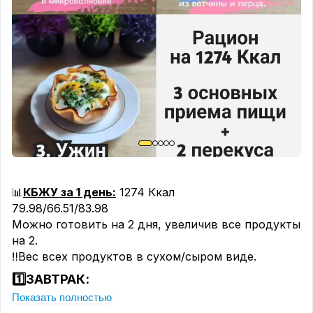
сливки добавляю тертый сыр, зубчик чеснока
через пресс и уже отваренные спагетти.
Перемешиваю, чтобы сыр полностью
расплавился и обволок макароны.
Выкладываю всё на тарелку, добавляю свежую
зелень и овощи для яркости. Получается
полноценный, сытный обед, после которого нет
тяжести — идеальный вариант для тех, кто
следит за фигурой.
Приятного всем аппетита!
#ппобеды
📊
КБЖУ за 1 день:
1274 Ккал
#ппсыр
79.98/66.51/83.98
#ппмакароны
Можно готовить на 2 дня, увеличив все продукты
#ппкотлеты
на 2.
‼️Вес всех продуктов в сухом/сыром виде.
1️⃣ЗАВТРАК:
Показать полностью