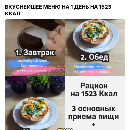
🟢Сливки 10% 50 мл.;
ВКУСНЕЙШЕЕ МЕНЮ НА 1 ДЕНЬ НА 1523
🟢Сушёный чеснок по вкусу;
ККАЛ
🟢Перец чёрный молотый по вкусу;🟢Соль по
вкусу;
4️⃣ПЕРЕКУС:
🍚
ТВОРОЖНЫЙ МУСС
📊
КБЖУ перекуса:
116 Ккал 9/5.2/7.75
Ингредиенты:
🟢Творог мягкий 5% 100 гр;
🟢Ягоды 50 гр;
🟢Сахарозаменитель по желанию;
Ягоды разморозить и размять вилкой. Добавить к
творогу, можно добавить сахарозаменитель.
5️⃣УЖИН
:
🍳
НЕОБЫЧНАЯ ЯИЧНИЦА ИЗ ВЕТЧИНЫ И ПЕРЦА