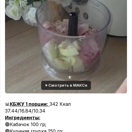
Смотреть в МАКСе
📊
КБЖУ 1 порции:
342 Ккал
37.44/16.84/10.34
Ингредиенты:
🟢Кабачок 100 гр;
🟢Куриная грудка 150 гр;