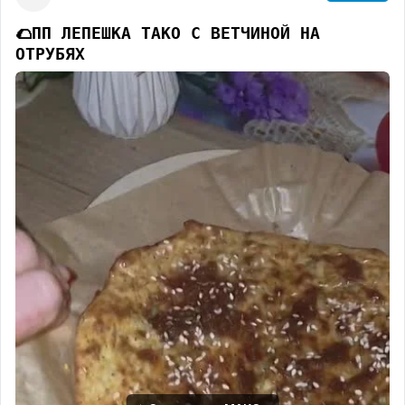
🟢Яйцо 1 шт;
🟢Сливки 10% 50 мл.;
🌮
ПП ЛЕПЕШКА ТАКО С ВЕТЧИНОЙ НА
🟢Сушёный чеснок по вкусу;
ОТРУБЯХ
🟢Перец чёрный молотый по вкусу;🟢Соль по
вкусу;
4️⃣ПЕРЕКУС:
🍚
ТВОРОЖНЫЙ МУСС
📊
КБЖУ перекуса:
116 Ккал 9/5.2/7.75
Ингредиенты:
🟢Творог мягкий 5% 100 гр;
🟢Ягоды 50 гр;
🟢Сахарозаменитель по желанию;
Ягоды разморозить и размять вилкой. Добавить к
творогу, можно добавить сахарозаменитель.
5️⃣УЖИН
: