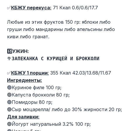
✅
КБЖУ перекуса:
71 Ккал 0.6/0.6/17.7
Любые из этих фруктов 150 гр: яблоки либо
груши либо мандарины либо апельсины либо
киви либо гранат.
5️⃣УЖИН:
🥦
ЗАПЕКАНКА С КУРИЦЕЙ И БРОККОЛИ
✅
КБЖУ 1 порции
:
355 Ккал 42.03/13.68/11.67
Ингредиенты:
🟢Куриное филе 100 гр;
🟢Капуста брокколи 80 гр;
🟢Помидоры 80 гр;
🟢Сыр моцарелла/ либо до 30% жирности 20 гр;
Для заливки:
🟢Йогурт натуральный 3.2% 100 гр;