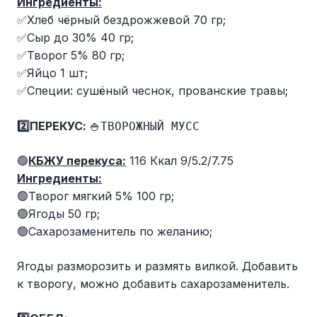
Ингредиенты:
✅Хлеб чёрный бездрожжевой 70 гр;
✅Сыр до 30% 40 гр;
✅Творог 5% 80 гр;
✅Яйцо 1 шт;
✅Специи: сушёный чеснок, прованские травы;
2️⃣ПЕРЕКУС:
🍚ТВОРОЖНЫЙ МУСС
🟢
КБЖУ перекуса:
116 Ккал 9/5.2/7.75
Ингредиенты:
🟢Творог мягкий 5% 100 гр;
🟢Ягоды 50 гр;
🟢Сахарозаменитель по желанию;
Ягоды разморозить и размять вилкой. Добавить
к творогу, можно добавить сахарозаменитель.