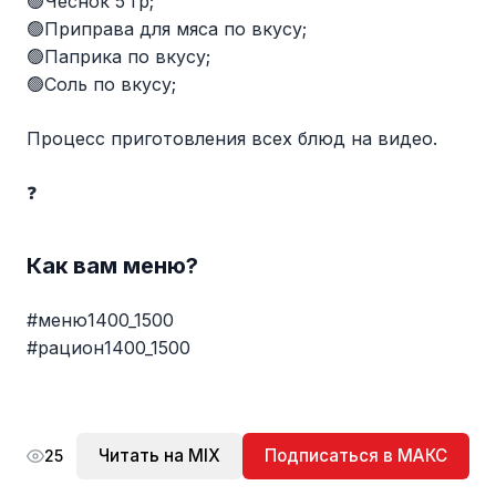
🟢Чеснок 5 гр;
🟢Приправа для мяса по вкусу;
🟢Паприка по вкусу;
🟢Соль по вкусу;
Процесс приготовления всех блюд на видео.
❓
Как вам меню?
#меню1400_1500
#рацион1400_1500
Читать на MIX
Подписаться в МАКС
25