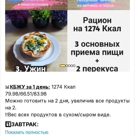
до кипения и сразу снимаю с огня. В горячие
сливки добавляю тертый сыр, зубчик чеснока
через пресс и уже отваренные спагетти.
Перемешиваю, чтобы сыр полностью
расплавился и обволок макароны.
Выкладываю всё на тарелку, добавляю свежую
зелень и овощи для яркости. Получается
полноценный, сытный обед, после которого нет
тяжести — идеальный вариант для тех, кто
следит за фигурой.
Приятного всем аппетита!
#ппобеды
📊
КБЖУ за 1 день:
1274 Ккал
#ппсыр
79.98/66.51/83.98
#ппмакароны
Можно готовить на 2 дня, увеличив все продукты
#ппкотлеты
на 2.
‼️Вес всех продуктов в сухом/сыром виде.
1️⃣ЗАВТРАК:
Показать полностью