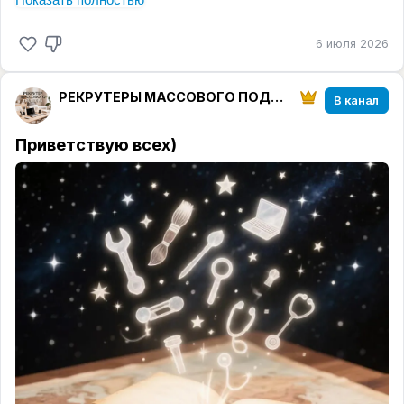
так"))), а адекватная честная ремарка по каждому
"красному флагу" из представленной статьи.
6 июля 2026
Рекомендую прочитать статью по ссылке, либо в
скринах к посту, тогда будет понятно о чём я тут
РЕКРУТЕРЫ МАССОВОГО ПОДБОРА
вещаю)
В канал
🚀
Поехали
Приветствую всех)
🎯 Обещают недостижимые результаты.
✅
Мой комментарий.
Согласна с автором, действительно странно,
когда обещают миллионные заработки по
окончании того или иного Курса.
Важно отметить, что на первое место в любом
деле выходят личные навыки и компетенции,
приобретенные или готовые к приобретению.
Если человек не готов впитывать, разбираться и
учиться, то даже диплом Гарварда ему не
поможет.