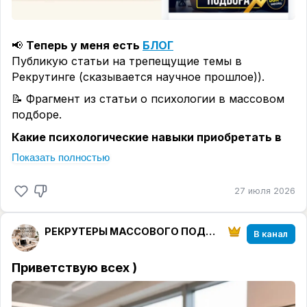
📢
Теперь у меня есть
БЛОГ
Публикую статьи на трепещущие темы в
Рекрутинге (сказывается научное прошлое)).
📝 Фрагмент из статьи о психологии в массовом
подборе.
Какие психологические навыки приобретать в
первую очередь
(приоритет, который работает):
Показать полностью
🔹
Неделя 1–4: Активное слушание и постановка
вопросов.
27 июля 2026
Вы учитесь не рассказывать про вакансию, а
выслушивать кандидата.
РЕКРУТЕРЫ МАССОВОГО ПОДБОРА
В канал
🔹
Неделя 5–8: Работа с возражениями и
сомнениями.
Приветствую всех
)
"Мне нужно подумать", "Зарплата ниже, чем я
ожидаю", "Боюсь пробовать новое", "А что если