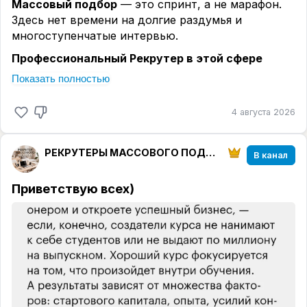
Массовый подбор
— это спринт, а не марафон.
навыков, чем было спрогнозировано. Всё
Здесь нет времени на долгие раздумья и
индивидуально.
многоступенчатые интервью.
🌺
Продуктивной Вам недели
Профессиональный Рекрутер в этой сфере
обладает следующими качествами:
Показать полностью
Стрессоустойчивость
.
Сотни звонков, десятки отказов ежемесячно.
4 августа 2026
Кандидат не ответил или передумал за час до
выезда. Это штатные ситуации, а не повод для
РЕКРУТЕРЫ МАССОВОГО ПОДБОРА
В канал
паники.
Скорость реакции.
Приветствую всех)
Готовые к работе кандидаты исчезают с рынка за
несколько часов. Умение быстро обрабатывать
отклики, принимать решения по резюме и
моментально давать обратную связь определяет
ваш заработок.
Эмпатия без лишних эмоций.
Нужно понимать боль соискателя (часто ищущего