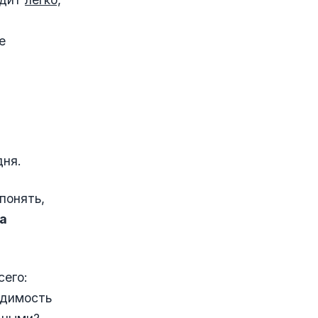
е
дня.
понять,
а
сего:
одимость