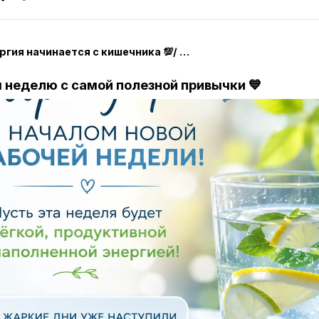
❤️‍🔥 Энергия начинается с кишечника 💯/ Римма ❤️‍🔥
 неделю с самой полезной привычки 💙