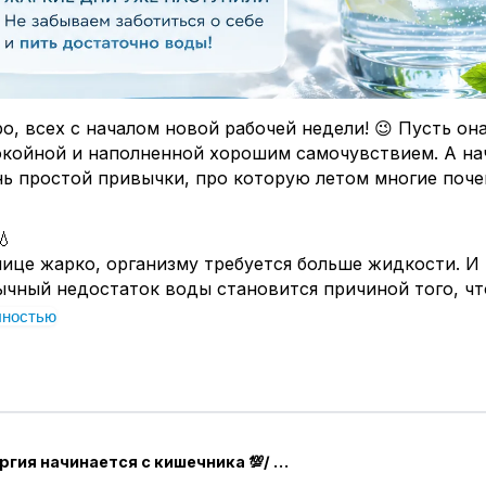
о, всех с началом новой рабочей недели! 😉 Пусть он
окойной и наполненной хорошим самочувствием. А нач
нь простой привычки, про которую летом многие поче
💧
лице жарко, организму требуется больше жидкости. И
чный недостаток воды становится причиной того, чт
ем себя выжатыми. Появляется усталость, тяжесть в г
лностью
 сложнее сосредоточиться.
ногие начинают искать сложные причины, хотя иногд
още.
ник тоже любит, когда воды достаточно. При хорош
режиме пищеварению работать легче, организму прощ
❤️‍🔥 Энергия начинается с кишечника 💯/ Римма ❤️‍🔥
ать естественные процессы очищения,
а мы чувствуе