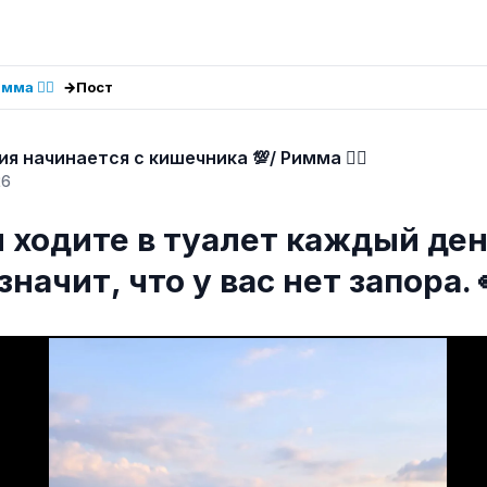
ма ❤️‍🔥
Пост
ргия начинается с кишечника 💯/ Римма ❤️‍🔥
26
 ходите в туалет каждый ден
значит, что у вас нет запора. 