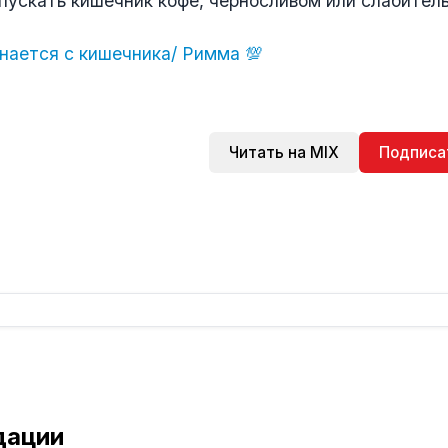
пускать кишечник кофе, черносливом или слабител
нается с кишечника/ Римма 💯
Читать на MIX
Подписа
дации