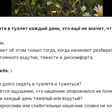
те в туалет каждый день, это ещё не значит, чт
ак.
ают об этом только тогда, когда начинают разбира
тоянного вздутия, тяжести и дискомфорта.
ебя.
⤵
 долго сидеть в туалете и тужиться?
ётся ощущение, что кишечник опорожнился не пол
ти каждый день тяжёлый или вздутый?
чернослива или слабительных кишечник словно не х