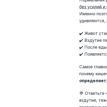
без усилий и
Именно поэт
удивляются, 
✔️ Живот ста
✔️ Вздутие п
✔️ После еды
✔️ Появляетс
Самое главно
почему кишеч
определяет
💬 Ответьте 
вздутие, тяж