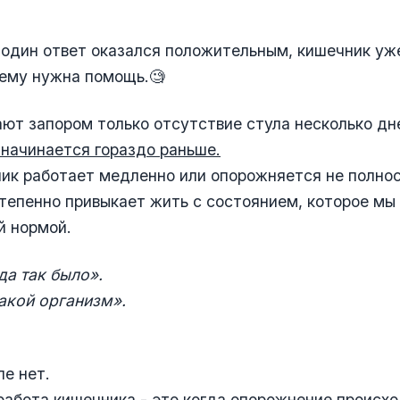
 один ответ оказался положительным, кишечник уж
 ему нужна помощь.🧐
ют запором только отсутствие стула несколько дн
начинается гораздо раньше.
ик работает медленно или опорожняется не полно
тепенно привыкает жить с состоянием, которое мы
й нормой.
да так было».
акой организм».
е нет.
абота кишечника - это когда опорожнение происх