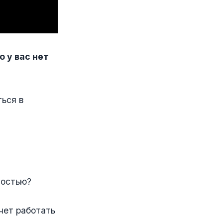
о у вас нет
ться в
ностью?
очет работать