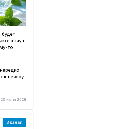
а будет
ать хочу с
му-то
 нередко
о к вечеру
олове,
а всё
20 июля 2026
ем
е
В канал
м себя