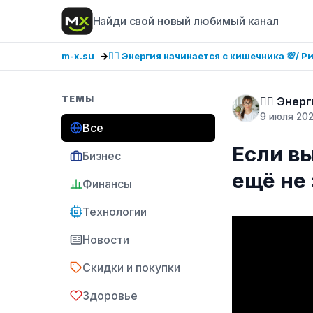
Найди свой новый любимый канал
m-x.su
❤️‍🔥 Энергия начинается с кишечника 💯/ Рим
ТЕМЫ
❤️‍🔥 Эне
9 июля 20
Все
Если вы
Бизнес
ещё не 
Финансы
Технологии
Новости
Скидки и покупки
Здоровье