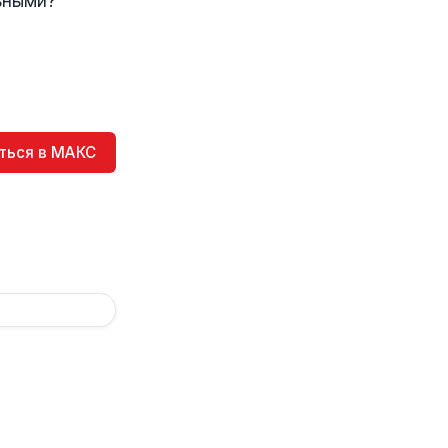
ьными?
ться в МАКС