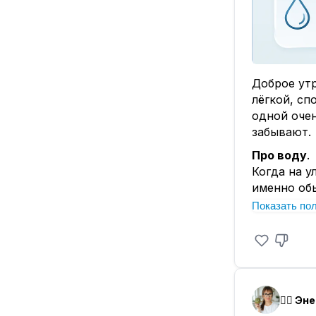
Доброе утр
лёгкой, сп
одной оче
забывают.
Про воду
. 
Когда на у
именно обы
мы чувству
Показать по
становится
При этом м
гораздо пр
Наш кишеч
питьевом 
поддержив