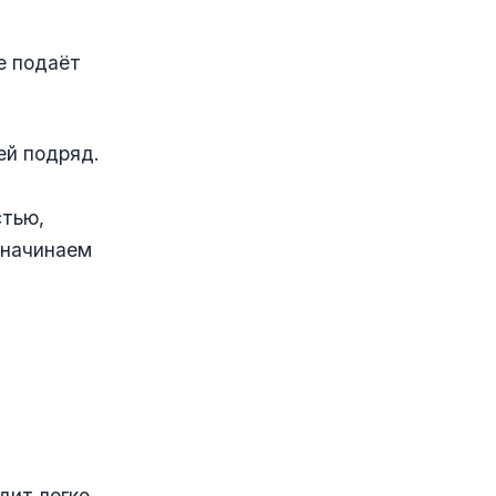
е подаёт
ей подряд.
стью,
 начинаем
одит
легко,