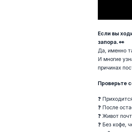
Если вы ходи
запора. 👀
Да, именно т
И многие узн
причинах пос
Проверьте с
❓ Приходится
❓ После оста
❓ Живот поч
❓ Без кофе, 