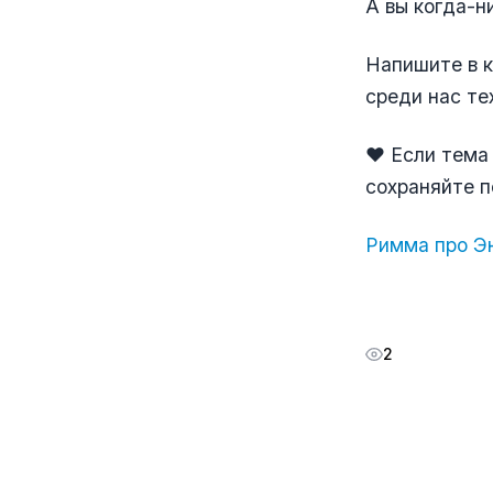
А вы когда-н
Напишите в к
среди нас те
❤️ Если тема
сохраняйте п
Римма про Эн
2