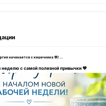
дации
❤️‍🔥 Энергия начинается с кишечника 💯/ Римма ❤️‍🔥
 неделю с самой полезной привычки 💙