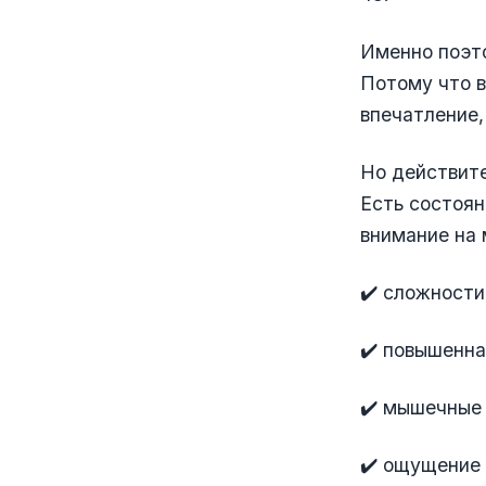
Именно поэто
Потому что в
впечатление,
Но действите
Есть состоян
внимание на 
✔️ сложности
✔️ повышенн
✔️ мышечные 
✔️ ощущение