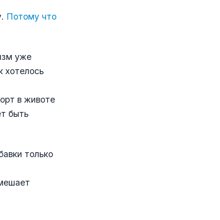
у.
Потому что
изм уже
к хотелось
орт в животе
ет быть
бавки только
 мешает