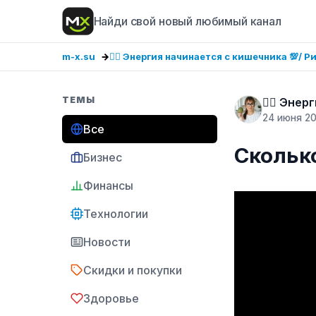
Найди свой новый любимый канал
m-x.su
❤️‍🔥 Энергия начинается с кишечника 💯/ Рим
ТЕМЫ
❤️‍🔥 Эне
24 июня 2
Все
Сколько
Бизнес
Финансы
Технологии
Новости
Скидки и покупки
Здоровье