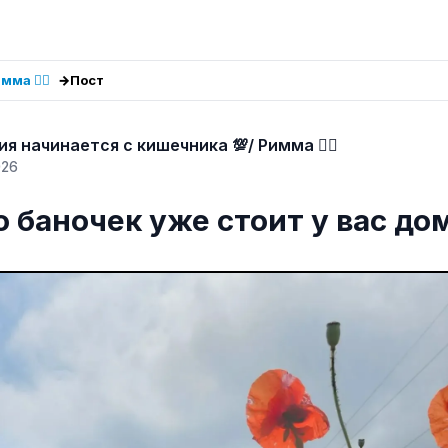
ма ❤️‍🔥
Пост
ргия начинается с кишечника 💯/ Римма ❤️‍🔥
026
 баночек уже стоит у вас до