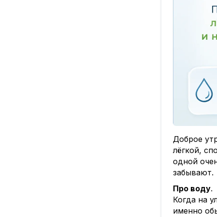
Доброе утр
лёгкой, сп
одной оче
забывают.
Про воду
. 
Когда на у
именно обы