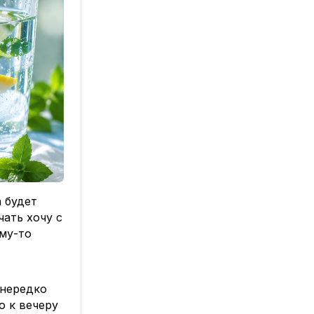
а будет
ать хочу с
му-то
 нередко
о к вечеру