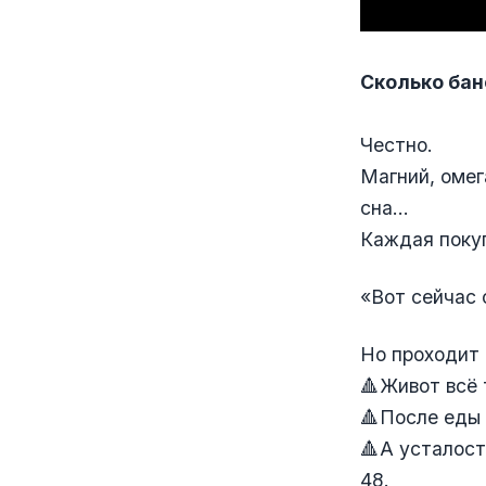
Сколько бан
Честно.
Магний, омег
сна...
Каждая поку
«Вот сейчас 
Но проходит 
🔺Живот всё 
🔺После еды 
🔺А усталост
48.