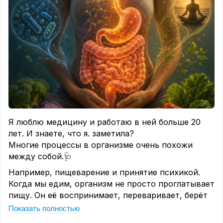
Я люблю медицину и работаю в ней больше 20
лет. И знаете, что я. заметила?
Многие процессы в организме очень похожи
между собой.🩺
Например, пищеварение и принятие психикой.
Когда мы едим, организм не просто проглатывает
пищу. Он её воспринимает, переваривает, берёт
полезное и избавляется от ненужного.
Показать полностью
С психикой происходит примерно так же. Когда