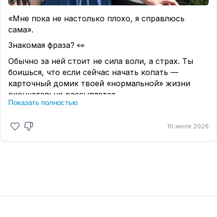
этапе вы сейчас находитесь.
«Мне пока не настолько плохо, я справлюсь
сама».
Знакомая фраза? 👀
Обычно за ней стоит не сила воли, а страх. Ты
боишься, что если сейчас начать копать —
карточный домик твоей «нормальной» жизни
окончательно рассыплется.
Показать полностью
Но давай честно: он и так уже шатается.
Почему ты годами откладываешь поход к
10 июля 2026
специалисту, хотя внутри давно выжженная
пустота?
📌
Иллюзия контроля.
Тебе кажется, что если ты сама анализируешь
ошибки, читаешь посты и смотришь рилсы — ты
работаешь над собой. Нет. Это просто сбор
информации. Знать, почему болит зуб, и лечить