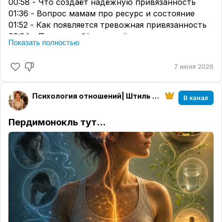
00:58 - Что создаёт надёжную привязанность
01:36 - Вопрос мамам про ресурс и состояние
01:52 - Как появляется тревожная привязанность
02:24 - Почему ребёнок живёт в напряжении
Показать полностью
02:57 - «Только бы меня не бросили»
03:18 - Тревожно-избегающий тип привязанности
7 июня 2026
03:36 - Как это влияет на отношения во взрослом
возрасте
03:58 - Контроль, страх потери, зависимость
Психология отношений| Штиль в душе
В канал
04:16 - Почему ты выбираешь одинаковые
сценарии
Пердимонокль тут...