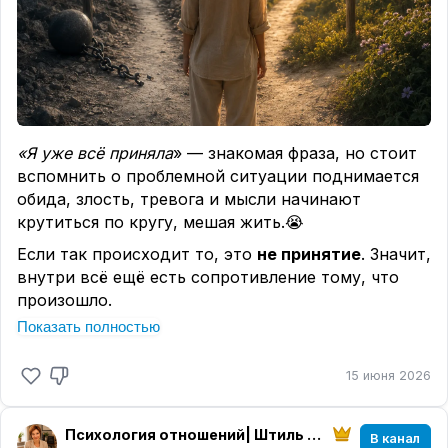
Потому что пока опыт не завершён, прошлое
продолжает влиять на настоящее.
Замечали, что одна прошедшая ситуация
продолжает забирать силы даже спустя годы?
Напишите в комментарии — да или нет. Или
поставьте 🔥
«Я уже всё приняла
» — знакомая фраза, но стоит
вспомнить о проблемной ситуации поднимается
обида, злость, тревога и мысли начинают
крутиться по кругу, мешая жить.😭
Если так происходит то, это
не принятие
. Значит,
внутри всё ещё есть сопротивление тому, что
произошло.
Показать полностью
А дальше, смирение. Перестаешь бороться, но и
действовать тоже перестаешь, просто "опустила
15 июня 2026
руки", согласилась с тем, что есть без выводов и
без движения вперёд.😔
И только
принятие
проблемной ситуации,
как
Психология отношений| Штиль в душе
В канал