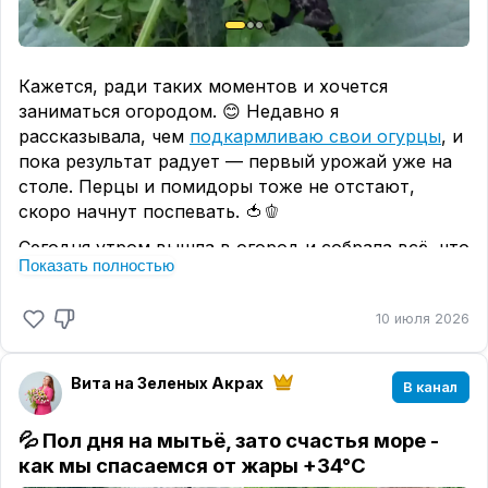
Почему люблю этот рецепт
✔ готовится за 10 минут;
✔ надолго насыщает;
✔ подходит для ПП;
Кажется, ради таких моментов и хочется
✔ нравится детям;
заниматься огородом. 😊 Недавно я
✔ легко взять за основу и добавлять разные
рассказывала, чем
подкармливаю свои огурцы
, и
начинки.
пока результат радует — первый урожай уже на
столе. Перцы и помидоры тоже не отстают,
Сохраняйте рецепт и делитесь своими любимыми
скоро начнут поспевать. 🍅🫑
вариантами полезных завтраков. 🤍
Сегодня утром вышла в огород и собрала всё, что
Показать полностью
нужно к обеду: свежие огурчики, зелень, а потом
заглянула к нашим курочкам за домашними
10 июля 2026
яйцами. 🥚 У нас живут всего шесть несушек.
Небольшое хозяйство, но для нашей семьи этого
вполне хватает.
Вита на Зеленых Акрах
В канал
С каждым годом всё больше убеждаюсь, что свой
огород — это не только про вкусные овощи. Это
💦 Пол дня на мытьё, зато счастья море -
ещё и вклад в семейный бюджет. Раз урожай
как мы спасаемся от жары +34°C
начинает созревать, значит, мы будем меньше