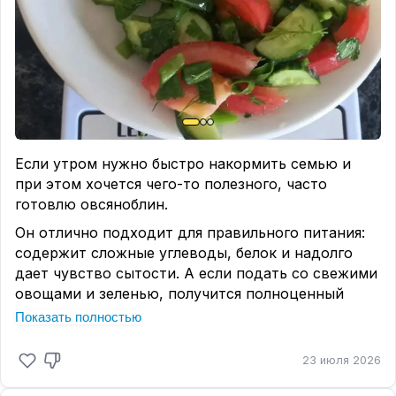
Если утром нужно быстро накормить семью и
при этом хочется чего-то полезного, часто
готовлю овсяноблин.
Он отлично подходит для правильного питания:
содержит сложные углеводы, белок и надолго
дает чувство сытости. А если подать со свежими
овощами и зеленью, получится полноценный
сбалансированный завтрак.
Показать полностью
Я обычно готовлю сразу 2–3 порции, потому что
23 июля 2026
дети тоже его любят.
Ингредиенты на 1 порцию: