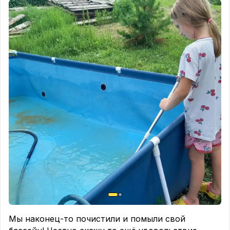
покупать овощей в магазине. А это ещё одна
возможность немного сэкономить.
Но для меня самое ценное даже не это. Я точно
знаю, чем подкармливала растения, как за ними
ухаживала и что огурец сорван буквально за
несколько минут до того, как оказался на столе.
Такой свежести и вкуса в магазине точно не
купишь. 🤍
Наверное, именно из таких простых моментов и
складывается счастье загородной жизни. 🌿
А как у вас успехи с урожаем в этом году? Что
уже вовсю собираете, а что пока только
догоняет? Делитесь в комментариях!👇
Мы наконец-то почистили и помыли свой