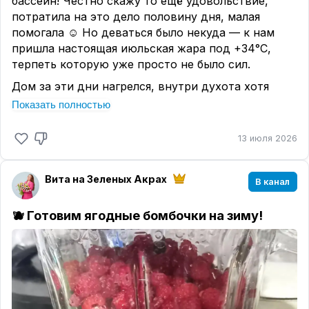
бассейн! Честно скажу то ещё удовольствие,
потратила на это дело половину дня, малая
помогала ☺️ Но деваться было некуда — к нам
пришла настоящая июльская жара под +34°C,
терпеть которую уже просто не было сил.
Дом за эти дни нагрелся, внутри духота хотя
обычно у нас держится приятная прохлада.
Показать полностью
Сейчас все дела на кухне я делаю исключительно
в обнимку с включённым вентилятором. Потом с
13 июля 2026
ним же перехожу отдыхать в комнату на
вечерний просмотр фильмов. 😄
Вита на Зеленых Акрах
В канал
Но как только свежая вода в бассейн была
набрана — всё, марафон помывки окупился
🫐 Готовим ягодные бомбочки на зиму!
сполна! Купаться прибежали абсолютно все и
папа и дети. Кого-то вытащить из воды теперь
нереальная задача.
Ну и ладно! Наше уральское лето такое короткое,
что нужно ловить каждый жаркий денечек и
радоваться этим простым моментам. Зато теперь