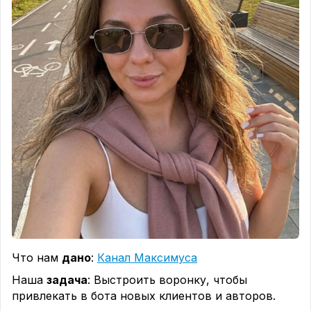
который вы выбрали.
🥗 Допустим, диетолог запускает рекламу с
фразой:
«Весь день держались, а вечером снова съели всё,
что было дома?»
📲 Женщина нажимает на рекламу. Ей должен
открыться пост про вечерние срывы: почему они
случаются, с чем помогает диетолог, какие ещё
материалы есть в канале и с чего начать.
📌 Вот этот пост и называется посадочным.
Он встречает нового человека после рекламы
👀 Женщине не надо искать нужную тему среди
поздравлений, личных фотографий и старых
публикаций.
Что нам
дано
:
Канал Максимуса
Она сразу видит:
«Да, я пришла по адресу. Здесь
Наша
задача
: Выстроить воронку, чтобы
разбирают мою проблему».
привлекать в бота новых клиентов и авторов.