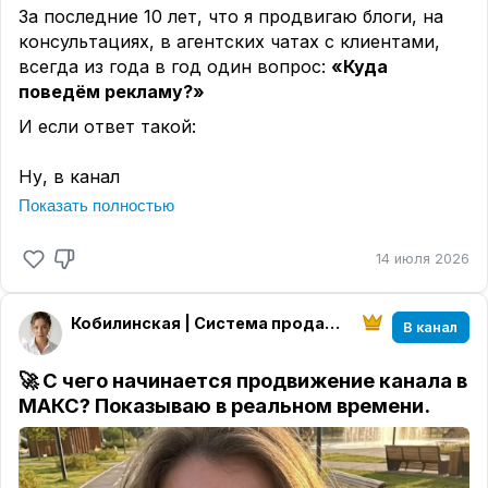
За последние 10 лет, что я продвигаю блоги, на
консультациях, в агентских чатах с клиентами,
всегда из года в год один вопрос:
«Куда
поведём рекламу?»
И если ответ такой:
Ну, в канал
Показать полностью
🔎 Потом придется разбираться
. На какой пост?
Что человек там увидит? Поймёт ли, чем вы
14 июля 2026
занимаетесь? Что ему читать дальше?
И тут выясняется, что автор об этом вообще не
думал.
Кобилинская | Система продаж из блога
В канал
🔗 В рекламе всегда стоит ссылка - это может
🚀 С чего начинается продвижение канала в
быть ссылка на канал или пост.
МАКС? Показываю в реальном времени.
Человек нажимает на неё — и открывается
конкретный пост. Не описание канала, не весь
канал целиком, не переписка в чате. Тот пост,