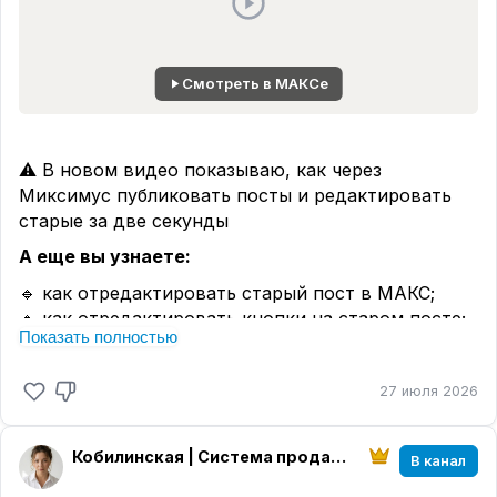
Смотреть в МАКСе
⚠️ В новом видео показываю, как через
Миксимус публиковать посты и редактировать
старые за две секунды
А еще вы узнаете:
🔹 как отредактировать старый пост в МАКС;
🔹 как отредактировать кнопки на старом посте;
Показать полностью
🔹 как сделать верстку для публикации;
🔹 как опубликовать
голосовой подкаст с текстом
27 июля 2026
одним сообщением.
Полная версия на Рутуб ⬇️
Кобилинская | Система продаж из блога
В канал