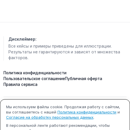
📱 Напишите в комментах, если интересно я дам
структуру одного из посадочных постов для
канала
Дисклеймер:
Все кейсы и примеры приведены для иллюстрации.
Результаты не гарантируются и зависят от множества
факторов.
Политика конфиденциальности
Пользовательское соглашение
Публичная оферта
Правила сервиса
Мы используем файлы cookie. Продолжая работу с сайтом,
ИП Кобилинский Артем
ИНН 615490002327
вы соглашаетесь с нашей
Политика конфиденциальности
и
Сергеевич
Согласие на обработку персональных данных
.
ОГРНИП 322619600000731
г. Ростов-на-Дону
В персональной ленте работают рекомендации, чтобы