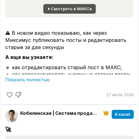
Смотреть в МАКСе
⚠️ В новом видео показываю, как через
Миксимус публиковать посты и редактировать
старые за две секунды
А еще вы узнаете:
🔹 как отредактировать старый пост в МАКС;
🔹 как отредактировать кнопки на старом посте;
Показать полностью
🔹 как сделать верстку для публикации;
🔹 как опубликовать
голосовой подкаст с текстом
27 июля 2026
одним сообщением.
Полная версия на Рутуб ⬇️
Кобилинская | Система продаж из блога
В канал
🚀