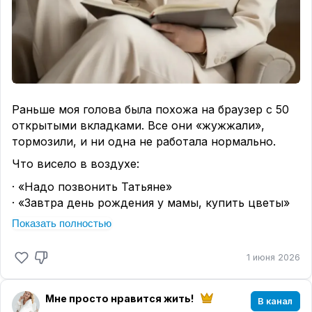
#СвойБизнес
Раньше моя голова была похожа на браузер с 50
открытыми вкладками. Все они «жужжали»,
тормозили, и ни одна не работала нормально.
Что висело в воздухе:
· «Надо позвонить Татьяне»
· «Завтра день рождения у мамы, купить цветы»
· «Отправить заказ клиенту из Ухты»
Показать полностью
· «Разобрать склад»
· «Написать пост в блог»
1 июня 2026
· «Не забыть достать белье из стиралки»
И так — 20–30 задач. Каждый день.
Мне просто нравится жить!
В канал
Я ложилась спать с чувством, что ничего не