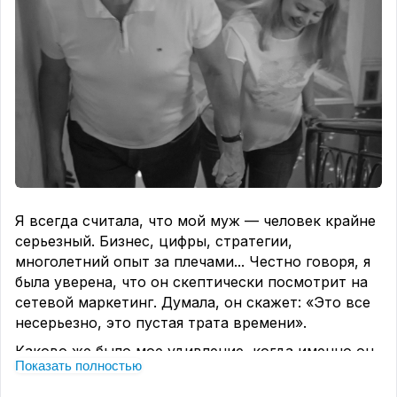
Я всегда считала, что мой муж — человек крайне
серьезный. Бизнес, цифры, стратегии,
многолетний опыт за плечами... Честно говоря, я
была уверена, что он скептически посмотрит на
сетевой маркетинг. Думала, он скажет: «Это все
несерьезно, это пустая трата времени».
Каково же было мое удивление, когда именно он
Показать полностью
предложил мне попробовать биснес с Greenway!
😳